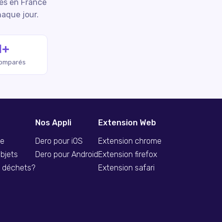
iés en France
haque jour.
M+
comparés
Nos Appli
Extension Web
se
Dero pour iOS
Extension chrome
bjets
Dero pour Android
Extension firefox
s déchets?
Extension safari