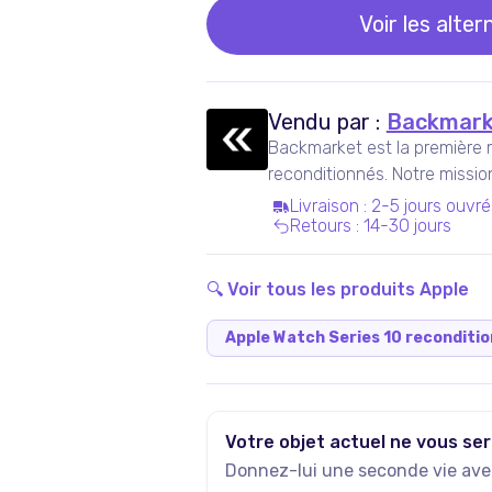
Voir les alter
Vendu par :
Backmark
Backmarket est la première 
reconditionnés. Notre missi
ressuscités mainstream.
Livraison
:
2-5 jours ouvré
Retours
:
14-30 jours
🔍 Voir tous les produits
Apple
Apple Watch Series 10 reconditi
Votre objet actuel ne vous ser
Donnez-lui une seconde vie avec