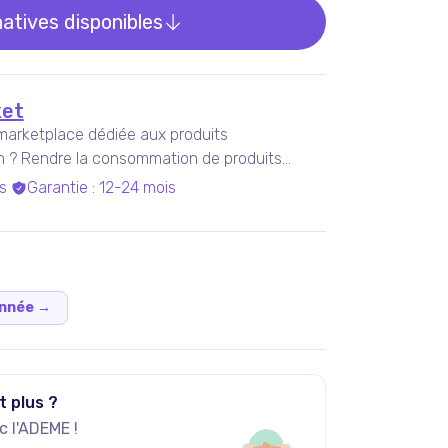
natives disponibles
et
marketplace dédiée aux produits
on ? Rendre la consommation de produits
s
Garantie
:
12-24 mois
onnée
→
t plus ?
 l'ADEME !