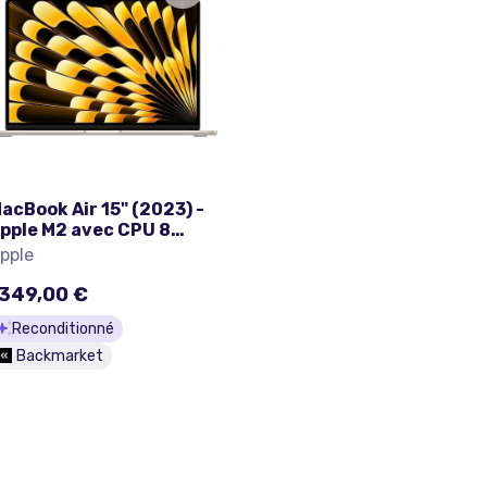
acBook Air 15" (2023) -
pple M2 avec CPU 8
œurs et GPU 10 cœurs -
pple
6Go RAM - SSD 256Go -
cran standard -
349,00 €
WERTZ - Allemand
Reconditionné
Backmarket