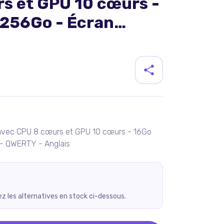
s et GPU 10 cœurs -
 256Go - Écran
TY - Anglais
duit
 avec CPU 8 cœurs et GPU 10 cœurs - 16Go
- QWERTY - Anglais
rez les alternatives en stock ci-dessous.