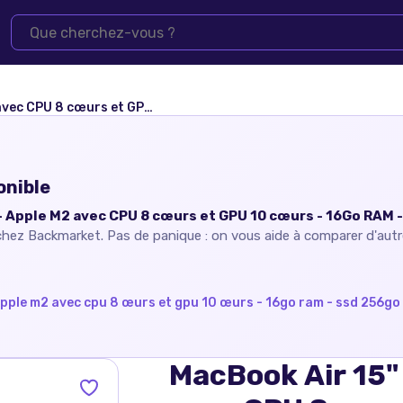
M - SSD 256Go - Écran standard - QWERTY - Anglais
onible
- Apple M2 avec CPU 8 cœurs et GPU 10 cœurs - 16Go RAM 
 chez
Backmarket
. Pas de panique : on vous aide à comparer d'autre
apple m2 avec cpu 8 œurs et gpu 10 œurs - 16go ram - ssd 256go
MacBook Air 15"