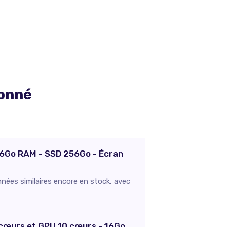
ionné
 16Go RAM - SSD 256Go - Écran
nées similaires encore en stock, avec
8 cœurs et GPU 10 cœurs - 16Go