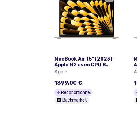
MacBook Air 15" (2023) -
M
Apple M2 avec CPU 8
A
cœurs et GPU 10 cœurs -
c
Apple
A
16Go RAM - SSD 256Go -
1
Écran standard -
É
1399,00 €
1
QWERTY - Espagnol
Q
Reconditionné
Backmarket