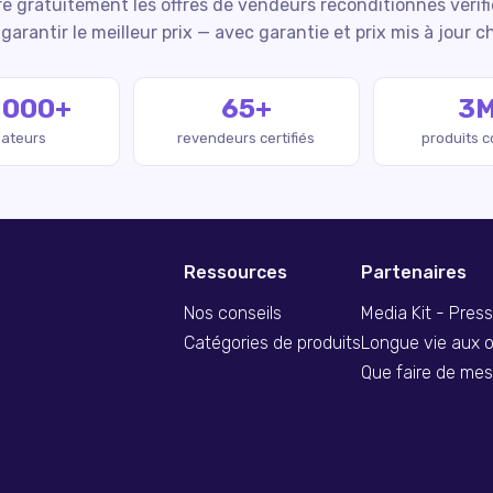
 gratuitement les offres de vendeurs reconditionnés vérif
garantir le meilleur prix — avec garantie et prix mis à jour c
 000+
65+
3
isateurs
revendeurs certifiés
produits 
Ressources
Partenaires
Nos conseils
Media Kit - Pres
Catégories de produits
Longue vie aux o
Que faire de me