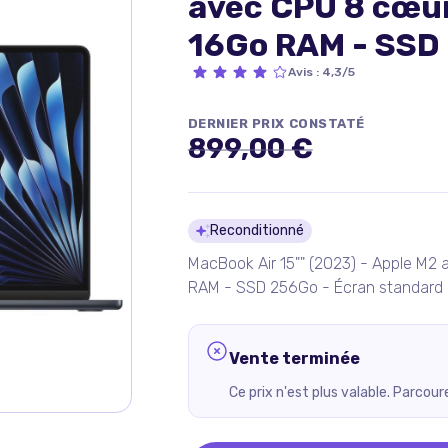
avec CPU 8 cœur
16Go RAM - SSD
standard - QWER
Avis
:
4,3/5
DERNIER PRIX CONSTATÉ
899,00 €
Détails du pro
Reconditionné
MacBook Air 15"" (2023) - Apple M2
RAM - SSD 256Go - Écran standard 
Vente terminée
Ce prix n'est plus valable. Parcou