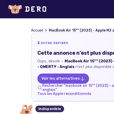
Accueil
MacBook Air 15"" (2023) - Apple M2 avec CPU 8 cœurs et GPU 10 cœurs - 16Go RA
⏳ OFFRE EXPIRÉE
Cette annonce n'est plus disp
Oups, désolé —
MacBook Air 15"" (2023) 
- QWERTY - Anglais
n'est plus disponible
Voir les alternatives
Rechercher "
macbook air 15"" (2023) - 
anglais
"
Tous les
Apple
reconditionnés
Indisponible