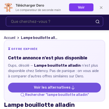
Télécharger Dero
×
Voir
Se connecter
Le comparateur de seconde main
Accueil
Lampe bouillotte alladin
⏳ OFFRE EXPIRÉE
Cette annonce n'est plus disponible
Oups, désolé —
Lampe bouillotte alladin
n'est plus
disponible chez
Selency
. Pas de panique : on vous aide
à comparer d'autres offres similaires sur Dero.
Voir les alternatives
Rechercher "
lampe bouillotte alladin
"
Lampe bouillotte alladin