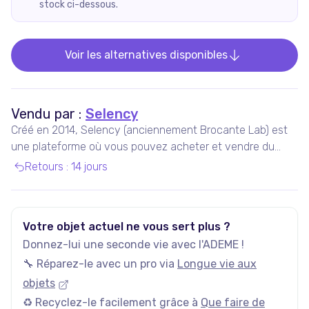
stock ci-dessous.
Voir les alternatives disponibles
Vendu par :
Selency
Créé en 2014, Selency (anciennement Brocante Lab) est
une plateforme où vous pouvez acheter et vendre du
mobilier et des décorations uniques de seconde main,
Retours
:
14 jours
notamment vintage et design.
Votre objet actuel ne vous sert plus ?
Donnez-lui une seconde vie avec l'ADEME !
🔧 Réparez-le avec un pro via
Longue vie aux
objets
♻️ Recyclez-le facilement grâce à
Que faire de