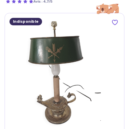
Avis
:
4,7/5
Indisponible