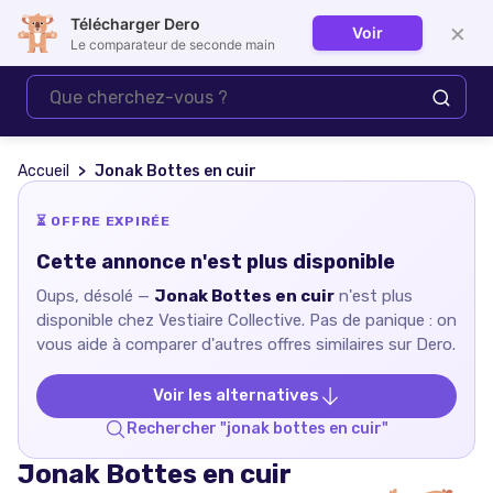
Télécharger Dero
×
Voir
Se connecter
Le comparateur de seconde main
Accueil
Jonak Bottes en cuir
⏳ OFFRE EXPIRÉE
Cette annonce n'est plus disponible
Oups, désolé —
Jonak Bottes en cuir
n'est plus
disponible chez
Vestiaire Collective
. Pas de panique : on
vous aide à comparer d'autres offres similaires sur Dero.
Voir les alternatives
Rechercher "
jonak bottes en cuir
"
Jonak Bottes en cuir