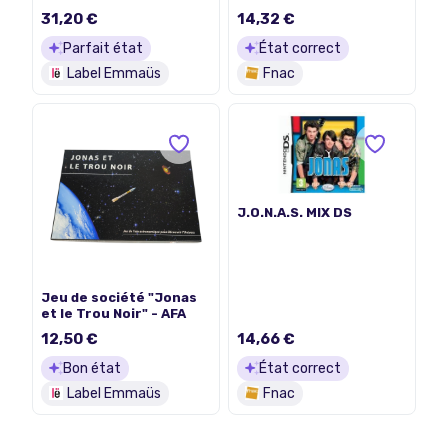
31,20 €
14,32 €
Parfait état
État correct
Label Emmaüs
Fnac
J.O.N.A.S. MIX DS
Jeu de société "Jonas
et le Trou Noir" - AFA
12,50 €
14,66 €
Bon état
État correct
Label Emmaüs
Fnac