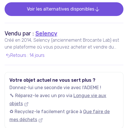
Voir les alternatives disponibles
Vendu par :
Selency
Créé en 2014, Selency (anciennement Brocante Lab) est
une plateforme où vous pouvez acheter et vendre du
mobilier et des décorations uniques de seconde main,
Retours
:
14 jours
notamment vintage et design.
Votre objet actuel ne vous sert plus ?
Donnez-lui une seconde vie avec l'ADEME !
🔧 Réparez-le avec un pro via
Longue vie aux
objets
♻️ Recyclez-le facilement grâce à
Que faire de
mes déchets