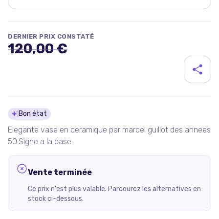
DERNIER PRIX CONSTATÉ
120,00 €
Détails du produit
Bon état
Elegante vase en ceramique par marcel guillot des annees
50.Signe a la base.
Vente terminée
Ce prix n'est plus valable. Parcourez les alternatives en
stock ci-dessous.