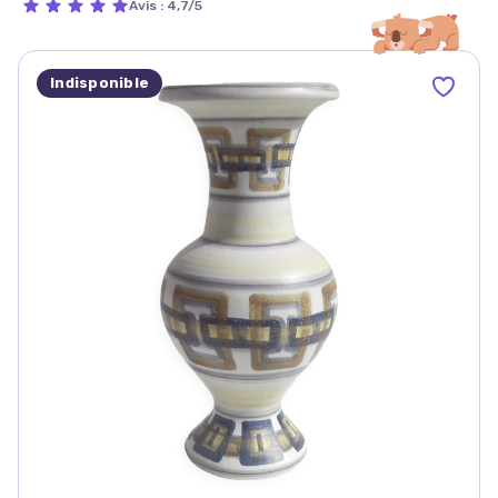
Avis
:
4,7/5
Indisponible