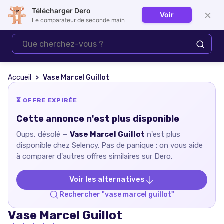
Télécharger Dero
×
Voir
Se connecter
Le comparateur de seconde main
Accueil
Vase Marcel Guillot
⏳ OFFRE EXPIRÉE
Cette annonce n'est plus disponible
Oups, désolé —
Vase Marcel Guillot
n'est plus
disponible chez
Selency
. Pas de panique : on vous aide
à comparer d'autres offres similaires sur Dero.
Voir les alternatives
Rechercher "
vase marcel guillot
"
Vase Marcel Guillot