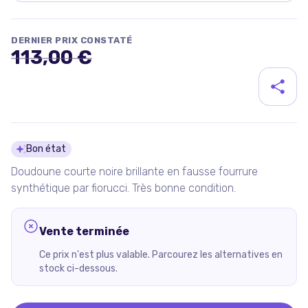
DERNIER PRIX CONSTATÉ
113,00 €
Détails du produit
Bon état
Doudoune courte noire brillante en fausse fourrure
synthétique par fiorucci. Très bonne condition.
Vente terminée
Ce prix n'est plus valable. Parcourez les alternatives en
stock ci-dessous.