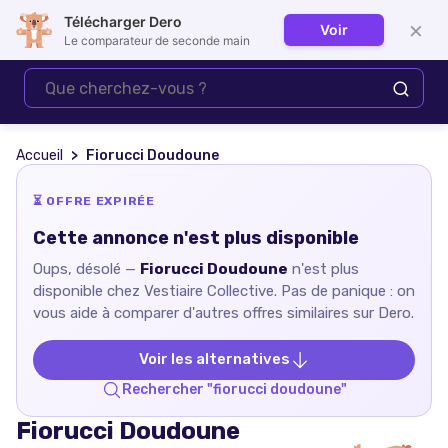
Télécharger Dero
×
Voir
Se connecter
Le comparateur de seconde main
Accueil
Fiorucci Doudoune
⏳ OFFRE EXPIRÉE
Cette annonce n'est plus disponible
Oups, désolé —
Fiorucci Doudoune
n'est plus
disponible chez
Vestiaire Collective
. Pas de panique : on
vous aide à comparer d'autres offres similaires sur Dero.
Voir les alternatives
Rechercher "
fiorucci doudoune
"
Fiorucci Doudoune