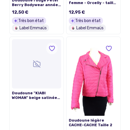
Doudoune rouge Peter
femme - Orcelly - taille
Berry Bodywear année
M
80 T.44 estimée
12,50 €
12,95 €
Très bon état
Très bon état
Label Emmaüs
Label Emmaüs
Doudoune "KIABI
WOMAN" beige satinée
46/48
Doudoune légère
CACHE-CACHE Taille 2