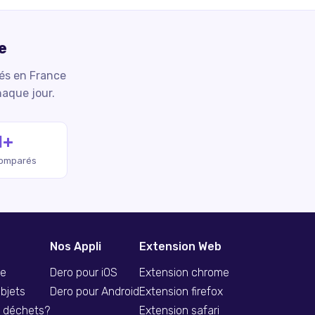
e
iés en France
haque jour.
M+
comparés
Nos Appli
Extension Web
se
Dero pour iOS
Extension chrome
bjets
Dero pour Android
Extension firefox
s déchets?
Extension safari