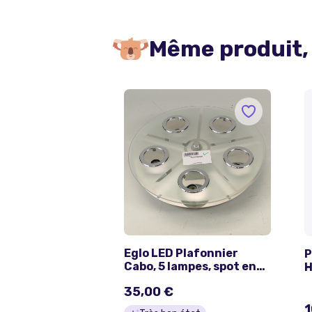
Même produit,
Eglo LED Plafonnier
P
Cabo, 5 lampes, spot en
H
inox et verre satiné,
6
35,00 €
douille GU10, 35cm.
1