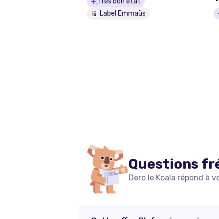
Très bon état
Label Emmaüs
Questions fr
Dero le Koala répond à v