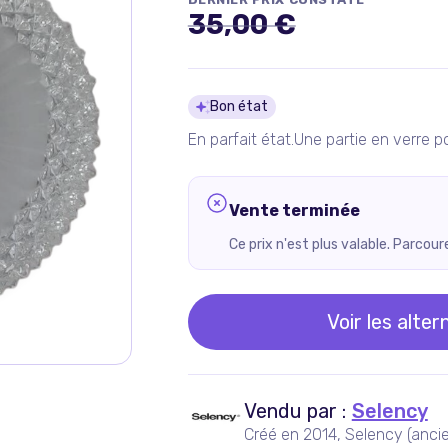
35,00 €
Détails du pro
Bon état
En parfait état.Une partie en verre pol
Vente terminée
Ce prix n'est plus valable. Parcou
Voir les alter
Vendu par :
Selency
Créé en 2014, Selency (anci