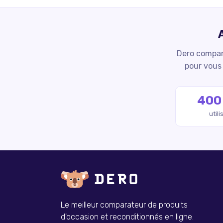
Dero compare
pour vous 
400
util
Le meilleur comparateur de produits
d'occasion et reconditionnés en ligne.