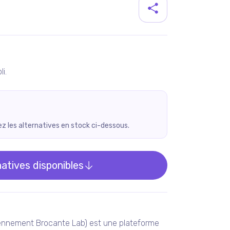
duit
i.
rez les alternatives en stock ci-dessous.
natives disponibles
ennement Brocante Lab) est une plateforme