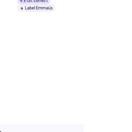
État correct
Label Emmaüs