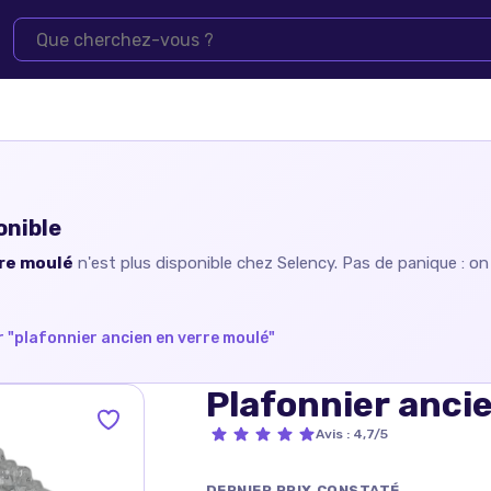
onible
rre moulé
n'est plus disponible chez
Selency
. Pas de panique : o
 "
plafonnier ancien en verre moulé
"
Plafonnier anci
Avis
:
4,7/5
DERNIER PRIX CONSTATÉ