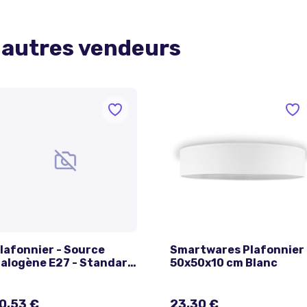
 autres vendeurs
lafonnier - Source
Smartwares Plafonnier
alogène E27 - Standard
50x50x10 cm Blanc
2 Ebenoid
0,53 €
23,30 €