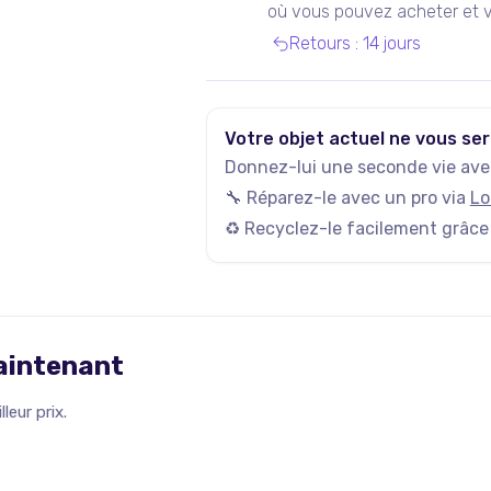
où vous pouvez acheter et v
de seconde main, notamment
Retours
:
14 jours
Votre objet actuel ne vous ser
Donnez-lui une seconde vie avec
🔧 Réparez-le avec un pro via
Lo
♻️ Recyclez-le facilement grâce
maintenant
leur prix.