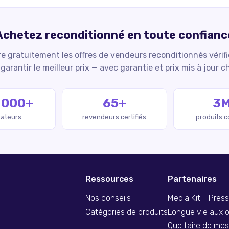
Achetez reconditionné en toute confianc
 gratuitement les offres de vendeurs reconditionnés vérif
garantir le meilleur prix — avec garantie et prix mis à jour c
 000+
65+
3
isateurs
revendeurs certifiés
produits 
Ressources
Partenaires
Nos conseils
Media Kit - Pres
Catégories de produits
Longue vie aux o
Que faire de me