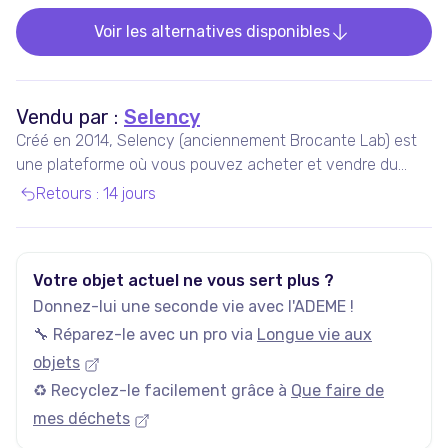
Voir les alternatives disponibles
Vendu par :
Selency
Créé en 2014, Selency (anciennement Brocante Lab) est
une plateforme où vous pouvez acheter et vendre du
mobilier et des décorations uniques de seconde main,
Retours
:
14 jours
notamment vintage et design.
Votre objet actuel ne vous sert plus ?
Donnez-lui une seconde vie avec l'ADEME !
🔧 Réparez-le avec un pro via
Longue vie aux
objets
♻️ Recyclez-le facilement grâce à
Que faire de
mes déchets