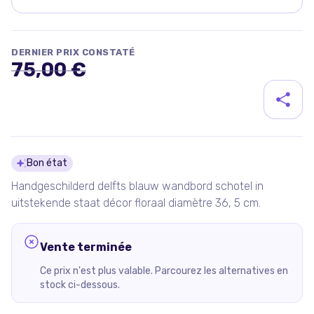
DERNIER PRIX CONSTATÉ
75,00 €
Détails du produit
Bon état
Handgeschilderd delfts blauw wandbord schotel in
uitstekende staat décor floraal diamètre 36, 5 cm.
Vente terminée
Ce prix n'est plus valable. Parcourez les alternatives en
stock ci-dessous.