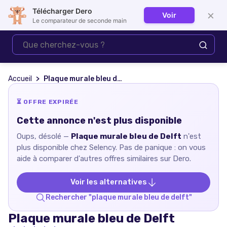
Télécharger Dero
×
Voir
Se connecter
Le comparateur de seconde main
Accueil
Plaque murale bleu de Delft
⏳ OFFRE EXPIRÉE
Cette annonce n'est plus disponible
Oups, désolé —
Plaque murale bleu de Delft
n'est
plus disponible chez
Selency
. Pas de panique : on vous
aide à comparer d'autres offres similaires sur Dero.
Voir les alternatives
Rechercher "
plaque murale bleu de delft
"
Plaque murale bleu de Delft