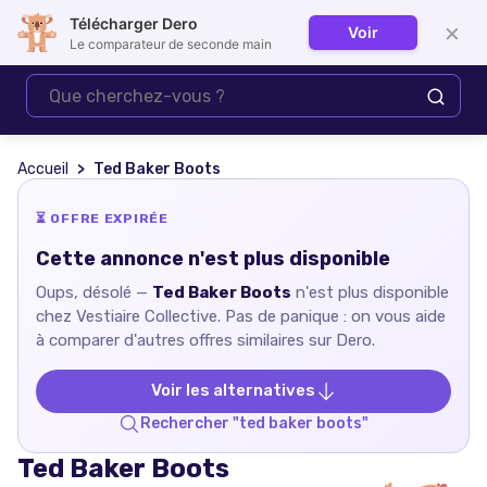
Télécharger Dero
×
Voir
Se connecter
Le comparateur de seconde main
Accueil
Ted Baker Boots
⏳ OFFRE EXPIRÉE
Cette annonce n'est plus disponible
Oups, désolé —
Ted Baker Boots
n'est plus disponible
chez
Vestiaire Collective
. Pas de panique : on vous aide
à comparer d'autres offres similaires sur Dero.
Voir les alternatives
Rechercher "
ted baker boots
"
Ted Baker Boots