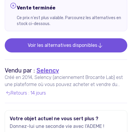
Vente terminée
Ce prix n'est plus valable. Parcourez les alternatives en
stock ci-dessous.
Voir les alternatives disponibles
Vendu par :
Selency
Créé en 2014, Selency (anciennement Brocante Lab) est
une plateforme où vous pouvez acheter et vendre du
mobilier et des décorations uniques de seconde main,
Retours
:
14 jours
notamment vintage et design.
Votre objet actuel ne vous sert plus ?
Donnez-lui une seconde vie avec l'ADEME !