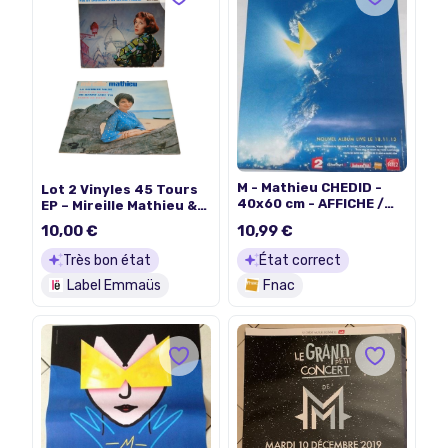
M - Mathieu CHEDID -
Lot 2 Vinyles 45 Tours
40x60 cm - AFFICHE /
EP – Mireille Mathieu &
POSTER
Colette Renard –
10,00 €
10,99 €
Chanson Française
Vintage (60's)
Très bon état
État correct
Label Emmaüs
Fnac