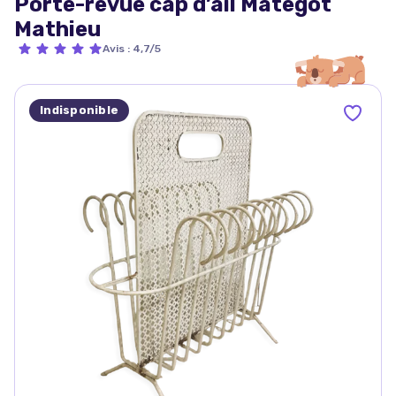
Porte-revue cap d’ail Mategot
Mathieu
Avis
:
4,7/5
Indisponible