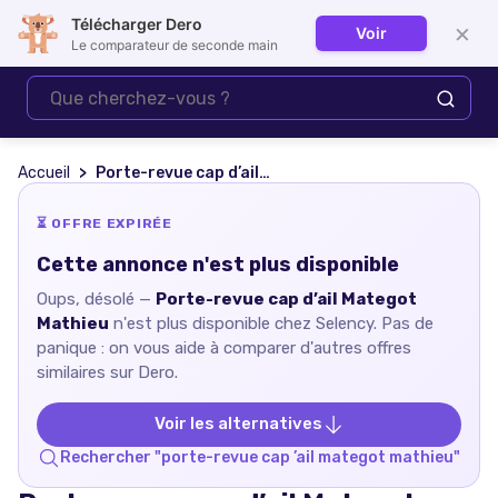
Télécharger Dero
×
Voir
Se connecter
Le comparateur de seconde main
Accueil
Porte-revue cap d’ail Mategot Mathieu
⏳ OFFRE EXPIRÉE
Cette annonce n'est plus disponible
Oups, désolé —
Porte-revue cap d’ail Mategot
Mathieu
n'est plus disponible chez
Selency
. Pas de
panique : on vous aide à comparer d'autres offres
similaires sur Dero.
Voir les alternatives
Rechercher "
porte-revue cap ’ail mategot mathieu
"