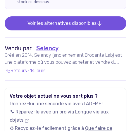
stock ci-dessous.
Voir les alternatives disponibles
Vendu par :
Selency
Créé en 2014, Selency (anciennement Brocante Lab) est
une plateforme où vous pouvez acheter et vendre du
mobilier et des décorations uniques de seconde main,
Retours
:
14 jours
notamment vintage et design.
Votre objet actuel ne vous sert plus ?
Donnez-lui une seconde vie avec l'ADEME !
🔧 Réparez-le avec un pro via
Longue vie aux
objets
♻️ Recyclez-le facilement grâce à
Que faire de