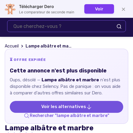
Télécharger Dero
×
Voir
Se connecter
Le comparateur de seconde main
Accueil
Lampe albâtre et marbre
⏳ OFFRE EXPIRÉE
Cette annonce n'est plus disponible
Oups, désolé —
Lampe albâtre et marbre
n'est plus
disponible chez
Selency
. Pas de panique : on vous aide
à comparer d'autres offres similaires sur Dero.
Voir les alternatives
Rechercher "
lampe albâtre et marbre
"
Lampe albâtre et marbre