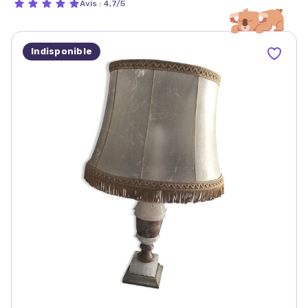
Avis
:
4,7/5
Indisponible