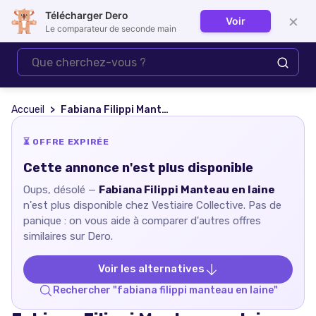
Télécharger Dero
×
Voir
Se connecter
Le comparateur de seconde main
Accueil
Fabiana Filippi Manteau en laine
⏳ OFFRE EXPIRÉE
Cette annonce n'est plus disponible
Oups, désolé —
Fabiana Filippi Manteau en laine
n'est plus disponible chez
Vestiaire Collective
. Pas de
panique : on vous aide à comparer d'autres offres
similaires sur Dero.
Voir les alternatives
Rechercher "
fabiana filippi manteau en laine
"