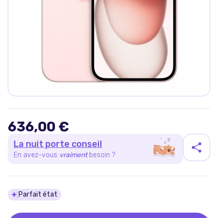
636,00 €
La nuit porte conseil
En avez-vous
vraiment
besoin ?
Détails du produit
Parfait état