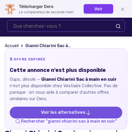
Télécharger Dero
×
Voir
Se connecter
Le comparateur de seconde main
Accueil
Gianni Chiarini Sac à main en cuir
⏳ OFFRE EXPIRÉE
Cette annonce n'est plus disponible
Oups, désolé —
Gianni Chiarini Sac à main en cuir
n'est plus disponible chez
Vestiaire Collective
. Pas de
panique : on vous aide à comparer d'autres offres
similaires sur Dero.
Voir les alternatives
Rechercher "
gianni chiarini sac à main en cuir
"