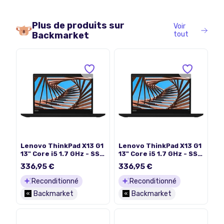
Plus de produits sur
Voir
Backmarket
tout
Lenovo ThinkPad X13 G1
Lenovo ThinkPad X13 G1
13" Core i5 1.7 GHz - SSD
13" Core i5 1.7 GHz - SSD
256 Go - 16 Go QWERTY -
256 Go - 16 Go QWERTY -
336,95 €
336,95 €
Italien
Anglais
Reconditionné
Reconditionné
Backmarket
Backmarket