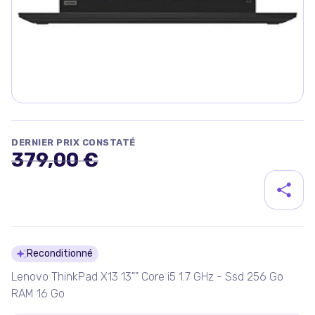
DERNIER PRIX CONSTATÉ
379,00 €
Détails du produit
Reconditionné
Lenovo ThinkPad X13 13"" Core i5 1.7 GHz - Ssd 256 Go
RAM 16 Go