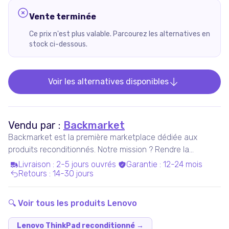
Vente terminée
Ce prix n'est plus valable. Parcourez les alternatives en
stock ci-dessous.
Voir les alternatives disponibles
Vendu par :
Backmarket
Backmarket est la première marketplace dédiée aux
produits reconditionnés. Notre mission ? Rendre la
consommation de produits ressuscités mainstream.
Livraison
:
2-5 jours ouvrés
Garantie
:
12-24 mois
Retours
:
14-30 jours
🔍 Voir tous les produits
Lenovo
Lenovo ThinkPad reconditionné
→