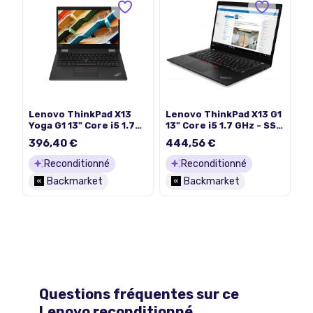
Lenovo ThinkPad X13
Lenovo ThinkPad X13 G1
Yoga G1 13" Core i5 1.7
13" Core i5 1.7 GHz - SSD
GHz - SSD 256 Go - 16
256 Go - 16 Go QWERTY -
396,40 €
444,56 €
Go QWERTY - Anglais
Portugais
Reconditionné
Reconditionné
Backmarket
Backmarket
Questions fréquentes sur ce
Lenovo
reconditionné