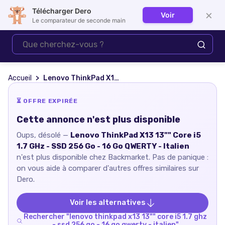
Télécharger Dero
×
Voir
Se connecter
Le comparateur de seconde main
Accueil
Lenovo ThinkPad X13 13"" Core i5 1.7 GHz - SSD 256 Go - 16 Go QWERTY - Italien
⏳ OFFRE EXPIRÉE
Cette annonce n'est plus disponible
Oups, désolé —
Lenovo ThinkPad X13 13"" Core i5
1.7 GHz - SSD 256 Go - 16 Go QWERTY - Italien
n'est plus disponible chez
Backmarket
. Pas de panique :
on vous aide à comparer d'autres offres similaires sur
Dero.
Voir les alternatives
Rechercher "
lenovo thinkpad x13 13"" core i5 1.7 ghz
- ssd 256 go - 16 go qwerty - italien
"