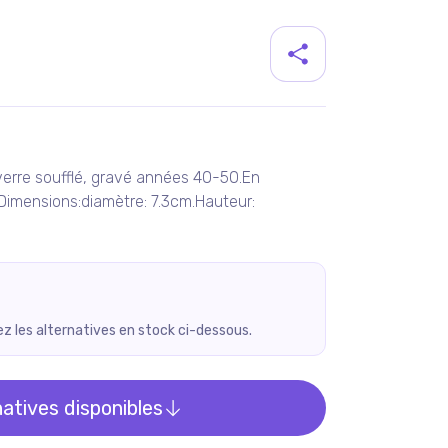
duit
 verre soufflé, gravé années 40-50.En
.Dimensions:diamètre: 7.3cm.Hauteur:
rez les alternatives en stock ci-dessous.
natives disponibles