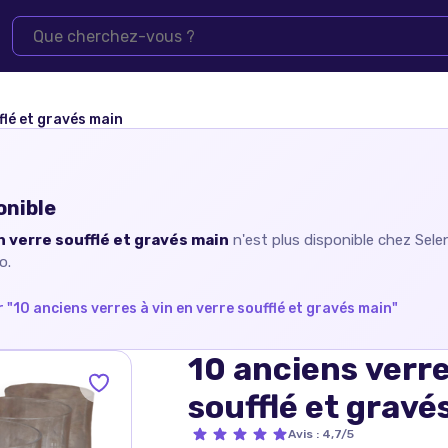
flé et gravés main
onible
n verre soufflé et gravés main
n'est plus disponible chez
Sele
o.
 "
10 anciens verres à vin en verre soufflé et gravés main
"
10 anciens verre
soufflé et gravé
Avis
:
4,7/5