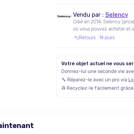
Vendu par :
Selency
Créé en 2014, Selency (anci
où vous pouvez acheter et v
de seconde main, notamment
Retours
:
14 jours
Votre objet actuel ne vous ser
Donnez-lui une seconde vie avec
🔧 Réparez-le avec un pro via
Lo
♻️ Recyclez-le facilement grâce
maintenant