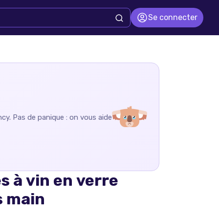
Se connecter
ncy
. Pas de panique : on vous aide
s à vin en verre
s main