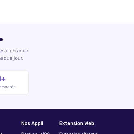
e
iés en France
haque jour.
M+
comparés
Nos Appli
Extension Web