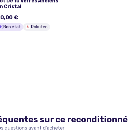
ot De 10 Verres Anciens
n Cristal
0,00 €
Bon état
Rakuten
équentes sur ce
reconditionné
os questions avant d'acheter