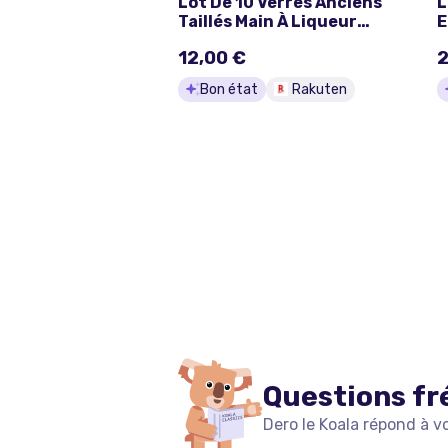
Lot De 10 Verres Anciens
L
Taillés Main À Liqueur
E
Verre Ou Cristal ?
12,00 €
2
Bon état
Rakuten
Questions fr
Dero le Koala répond à v