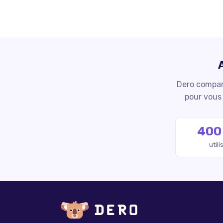
Dero compare
pour vous 
400
util