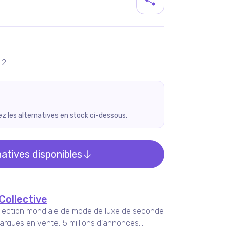
duit
 2
rez les alternatives en stock ci-dessous.
natives disponibles
Collective
llection mondiale de mode de luxe de seconde
arques en vente, 5 millions d'annonces