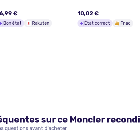
6,99 €
10,02 €
Bon état
Rakuten
État correct
Fnac
équentes sur ce
Moncler
recond
os questions avant d'acheter