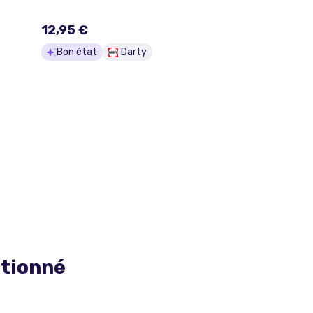
12,95 €
Bon état
Darty
itionné