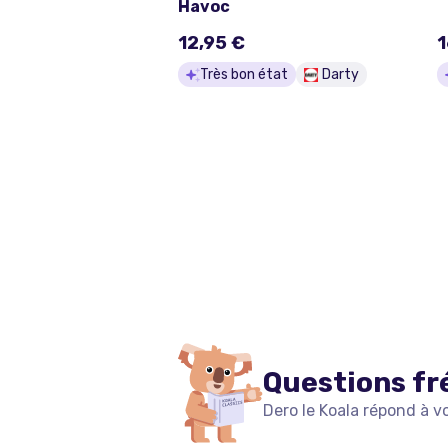
Havoc
12,95 €
1
Très bon état
Darty
Questions fr
Dero le Koala répond à v