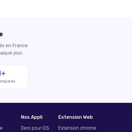
e
iés en France
haque jour.
M+
comparés
Nos Appli
Extension Web
se
Dero pour iOS
Extension chrome