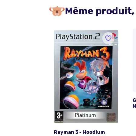
Même produit,
G
N
R
Rayman 3 - Hoodlum