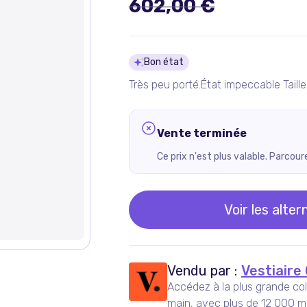
602,00 €
Détails du pro
Bon état
Très peu porté.État impeccable Taille
Vente terminée
Ce prix n'est plus valable. Parcou
Voir les alter
Vendu par :
Vestiaire 
Accédez à la plus grande co
main, avec plus de 12 000 m