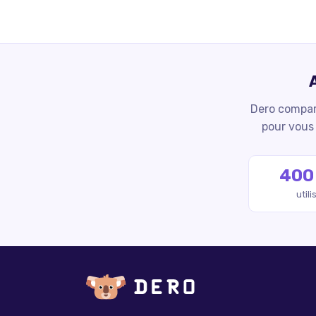
Dero compare
pour vous 
400
util