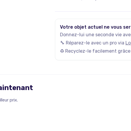
actives, et plus de 35 000 n
Votre objet actuel ne vous ser
Donnez-lui une seconde vie avec
🔧 Réparez-le avec un pro via
Lo
♻️ Recyclez-le facilement grâce
maintenant
leur prix.