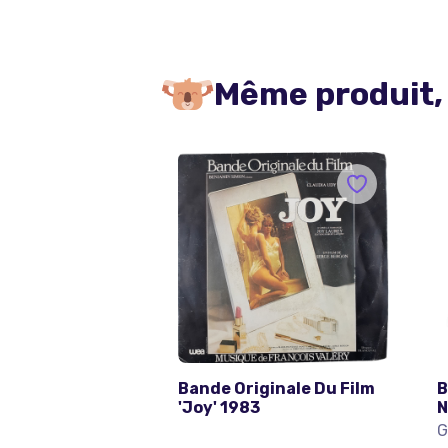
Même produit,
Bande Originale Du Film
B
'Joy' 1983
N
E
G