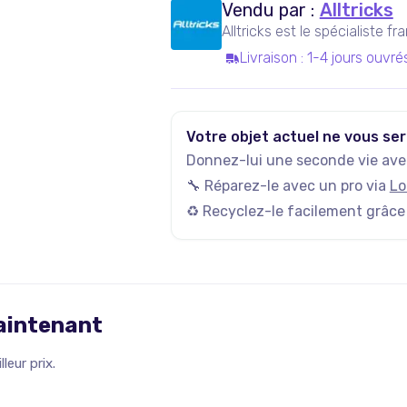
Vendu par :
Alltricks
Alltricks est le spécialiste f
Livraison
:
1-4 jours ouvré
Votre objet actuel ne vous ser
Donnez-lui une seconde vie avec
🔧 Réparez-le avec un pro via
Lo
♻️ Recyclez-le facilement grâce
maintenant
leur prix.