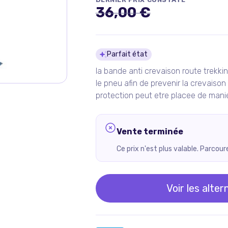
36,00 €
Détails du pro
Parfait état
la bande anti crevaison route trekkin
le pneu afin de prevenir la crevaison
protection peut etre placee de mani
Vente terminée
Ce prix n'est plus valable. Parcou
Voir les alter