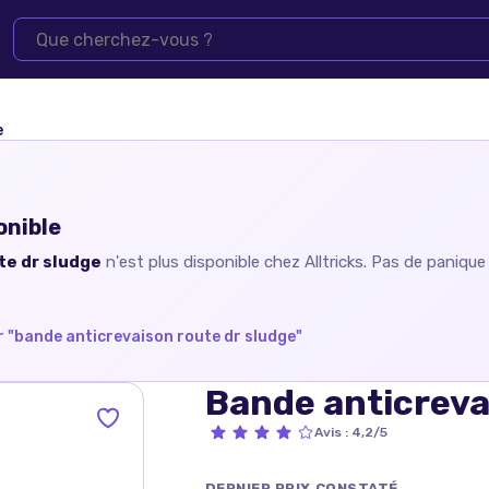
e
onible
te dr sludge
n'est plus disponible chez
Alltricks
. Pas de panique
 "
bande anticrevaison route dr sludge
"
Bande anticreva
Avis
:
4,2/5
DERNIER PRIX CONSTATÉ