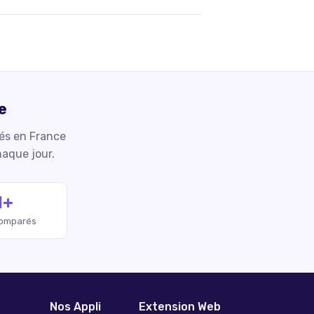
e
iés en France
haque jour.
M+
comparés
Nos Appli
Extension Web