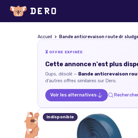
Accueil
Bande anticrevaison route dr sludg
⏳ OFFRE EXPIRÉE
Cette annonce n'est plus disp
Oups, désolé —
Bande anticrevaison rou
d'autres offres similaires sur Dero.
Voir les alternatives
Rechercher
Indisponible