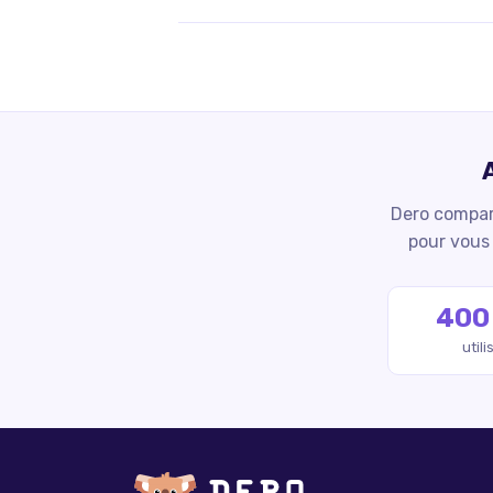
Dero compare
pour vous 
400
util