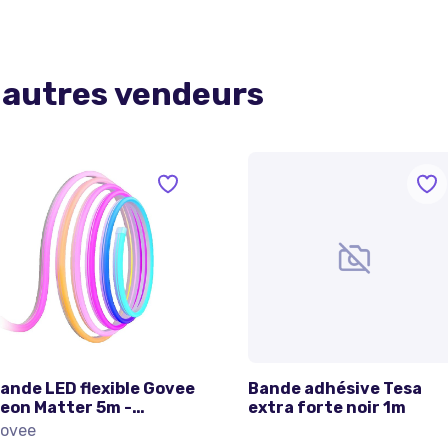
 autres vendeurs
ande LED flexible Govee
Bande adhésive Tesa
eon Matter 5m -
extra forte noir 1m
xcellent état
ovee