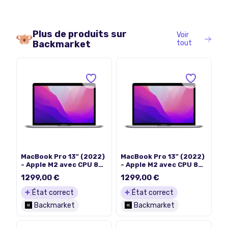
Plus de produits sur
Voir
Backmarket
tout
MacBook Pro 13" (2022)
MacBook Pro 13" (2022)
- Apple M2 avec CPU 8
- Apple M2 avec CPU 8
cœurs et GPU 10 cœurs
cœurs et GPU 10 cœurs
1299,00 €
1299,00 €
- 24Go RAM - SSD
- 24Go RAM - SSD
1000Go - Écran
1000Go - Écran
État correct
État correct
standard - QWERTY -
standard - QWERTY -
Backmarket
Backmarket
Espagnol
Anglais