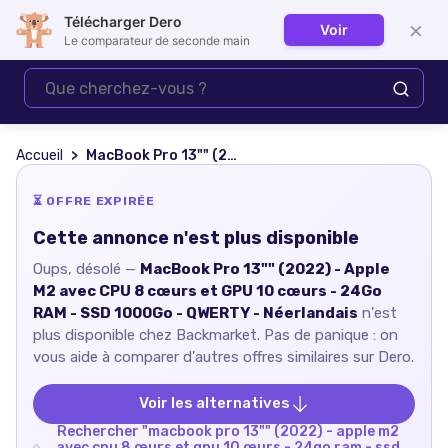
Télécharger Dero
×
Voir
Se connecter
Le comparateur de seconde main
Accueil
MacBook Pro 13"" (2022) - Apple M2 avec CPU 8 cœurs et GPU 10 cœurs - 24Go RAM - SSD 1000Go - QWERTY - Néerlandais
⏳ OFFRE EXPIRÉE
Cette annonce n'est plus disponible
Oups, désolé —
MacBook Pro 13"" (2022) - Apple
M2 avec CPU 8 cœurs et GPU 10 cœurs - 24Go
RAM - SSD 1000Go - QWERTY - Néerlandais
n'est
plus disponible chez
Backmarket
. Pas de panique : on
vous aide à comparer d'autres offres similaires sur Dero.
Voir les alternatives
Rechercher "
macbook pro 13"" (2022) - apple m2
avec cpu 8 œurs et gpu 10 œurs - 24go ram - ssd