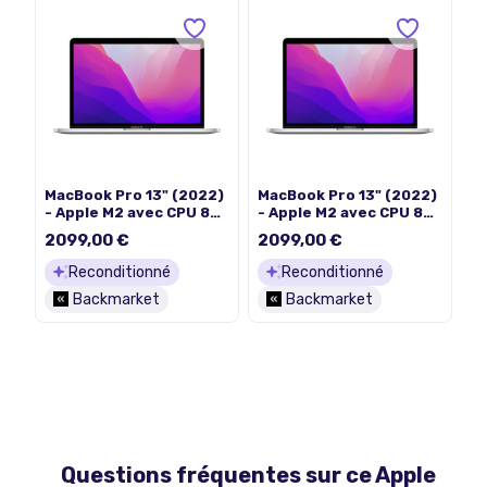
MacBook Pro 13" (2022)
MacBook Pro 13" (2022)
- Apple M2 avec CPU 8
- Apple M2 avec CPU 8
cœurs et GPU 10 cœurs
cœurs et GPU 10 cœurs
2099,00 €
2099,00 €
- 24Go RAM - SSD
- 24Go RAM - SSD
1000Go - Écran
1000Go - Écran
Reconditionné
Reconditionné
standard - QWERTY -
standard - QWERTY -
Backmarket
Backmarket
Italien
Espagnol
Questions fréquentes sur ce
Apple