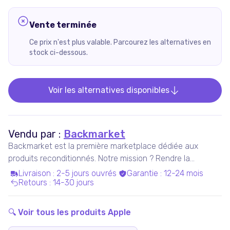
Vente terminée
Ce prix n'est plus valable. Parcourez les alternatives en
stock ci-dessous.
Voir les alternatives disponibles
Vendu par :
Backmarket
Backmarket est la première marketplace dédiée aux
produits reconditionnés. Notre mission ? Rendre la
consommation de produits ressuscités mainstream.
Livraison
:
2-5 jours ouvrés
Garantie
:
12-24 mois
Retours
:
14-30 jours
🔍 Voir tous les produits
Apple