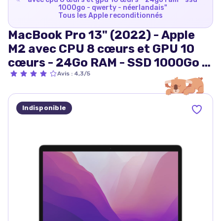
1000go - qwerty - néerlandais
"
Tous les
Apple
reconditionnés
MacBook Pro 13" (2022) - Apple
M2 avec CPU 8 cœurs et GPU 10
cœurs - 24Go RAM - SSD 1000Go -
QWERTY - Néerlandais
Avis
:
4,3/5
Indisponible