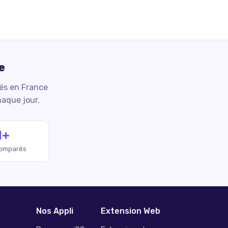
e
iés en France
haque jour.
M+
comparés
Nos Appli
Extension Web