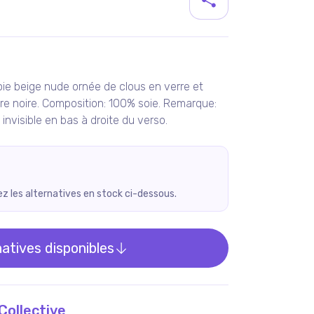
duit
oie beige nude ornée de clous en verre et
ure noire. Composition: 100% soie. Remarque:
nvisible en bas à droite du verso.
rez les alternatives en stock ci-dessous.
natives disponibles
Collective