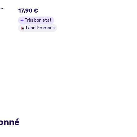
-
17,90 €
e
m
Très bon état
Label Emmaüs
ionné