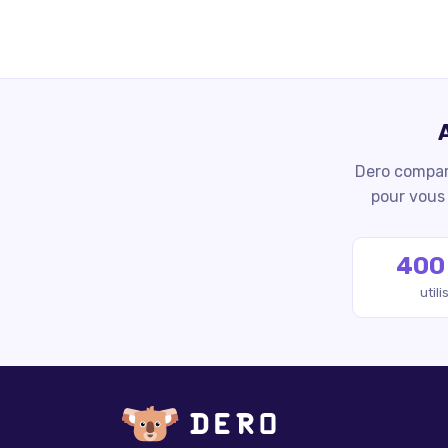
Dero compare
pour vous 
400
util