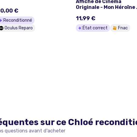
Affiche de Cinéma
Originale - Mon Héroïne 
0,00 €
Chloé Jouannet, Pascal
11,99 €
Arbillot 2022 - 40x60c
Reconditionné
Oculus Reparo
État correct
Fnac
équentes sur ce
Chloé
recondit
os questions avant d'acheter