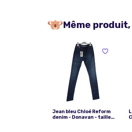
Même produit,
Jean bleu Chloé Reform
L
denim - Donavan - taille
C
FR 36