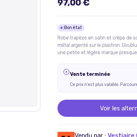
97,00 €
Détails du pro
Bon état
Robe trapèze en satin et crêpe de s
métal argenté sur le plastron. Doubl
une petite et légère marque presque i
Vente terminée
Ce prix n'est plus valable. Parcou
Voir les alter
Vendu par :
Vestiaire 