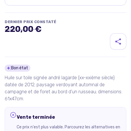
DERNIER PRIX CONSTATÉ
220,00 €
Détails du produit
Bon état
Huile sur toile signée andré lagarde (xx-xxième siècle)
datée de 2012; paysage verdoyant automnal de
campagne et de foret au bord d'un ruisseau; dimensions:
61x47cm.
Vente terminée
Ce prix n'est plus valable. Parcourez les alternatives en