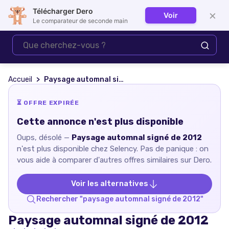
Télécharger Dero
×
Voir
Se connecter
Le comparateur de seconde main
Accueil
Paysage automnal signé de 2012
⏳ OFFRE EXPIRÉE
Cette annonce n'est plus disponible
Oups, désolé —
Paysage automnal signé de 2012
n'est plus disponible chez
Selency
. Pas de panique : on
vous aide à comparer d'autres offres similaires sur Dero.
Voir les alternatives
Rechercher "
paysage automnal signé de 2012
"
Paysage automnal signé de 2012