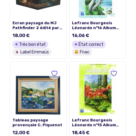
Ecran paysage du MJ
Lefranc Bourgeois
Pathfinder 2 édité par
Léonardo n°16 Album
Paizo
d'étude Paysage
18,00 €
16,06 €
Très bon état
État correct
Label Emmaüs
Fnac
Tableau paysage
Lefranc Bourgeois
provençale C. Piquenot
Léonardo n°15 Album
d'étude Paysage
12,00 €
18,45 €