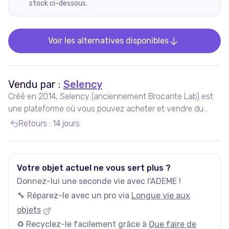
stock ci-dessous.
Voir les alternatives disponibles
Vendu par :
Selency
Créé en 2014, Selency (anciennement Brocante Lab) est
une plateforme où vous pouvez acheter et vendre du
mobilier et des décorations uniques de seconde main,
Retours
:
14 jours
notamment vintage et design.
Votre objet actuel ne vous sert plus ?
Donnez-lui une seconde vie avec l'ADEME !
🔧 Réparez-le avec un pro via
Longue vie aux
objets
♻️ Recyclez-le facilement grâce à
Que faire de