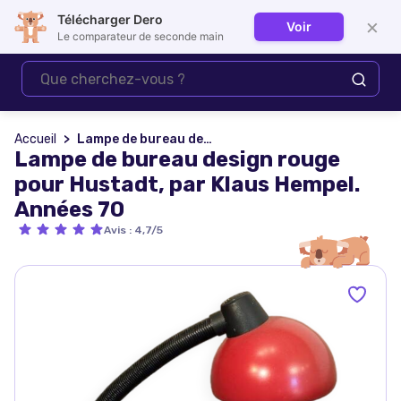
Télécharger Dero
×
Voir
Se connecter
Le comparateur de seconde main
Accueil
Lampe de bureau design rouge pour Hustadt, par Klaus Hempel. Années 70
Lampe de bureau design rouge
pour Hustadt, par Klaus Hempel.
Années 70
Avis
:
4,7/5