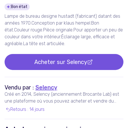
Détails du produit
Bon état
Lampe de bureau designe hustadt (fabricant) datant des
années 1970.Conception par klaus hempel.Bon
état.Couleur rouge.Pièce originale.Pour apporter un peu de
couleur dans votre intérieur.Éclairage large, efficace et
agréable.La tête est articulée.
Acheter sur
Selency
Vendu par :
Selency
Créé en 2014, Selency (anciennement Brocante Lab) est
une plateforme où vous pouvez acheter et vendre du
mobilier et des décorations uniques de seconde main,
Retours
:
14 jours
notamment vintage et design.