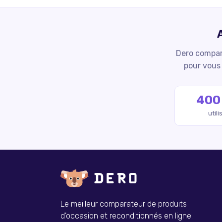
Dero compare
pour vous 
400
util
Le meilleur comparateur de produits
d'occasion et reconditionnés en ligne.