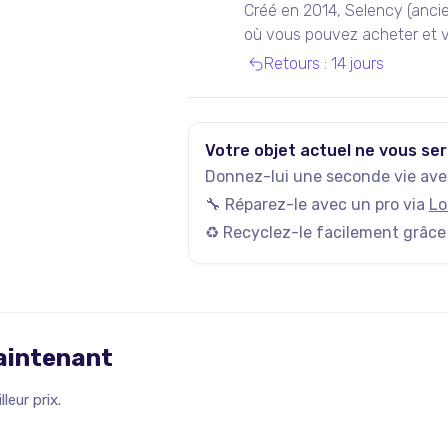
Créé en 2014, Selency (anci
où vous pouvez acheter et v
de seconde main, notamment
Retours
:
14 jours
Votre objet actuel ne vous ser
Donnez-lui une seconde vie avec
🔧 Réparez-le avec un pro via
Lo
♻️ Recyclez-le facilement grâce
maintenant
leur prix.