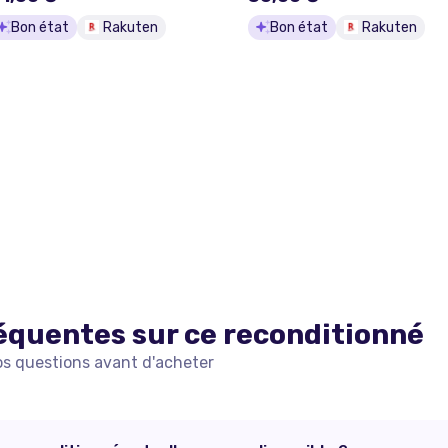
81H cm Blanc
Bon état
Rakuten
Bon état
Rakuten
équentes sur ce
reconditionné
os questions avant d'acheter