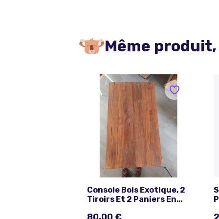
Même produit,
Console Bois Exotique, 2
S
Tiroirs Et 2 Paniers En
P
Osier Avec Housse
E
80,00 €
2