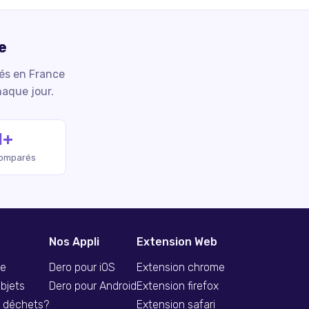
e
iés en France
haque jour.
M+
comparés
Nos Appli
Extension Web
se
Dero pour iOS
Extension chrome
bjets
Dero pour Android
Extension firefox
s déchets?
Extension safari