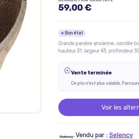
59,00 €
Détails du pro
Bon état
Grande panière ancienne, cerclée bo
hauteur 31, largeur 43, profondeur 30
Vente terminée
Ce prix n'est plus valable. Parcou
Voir les alter
Vendu par :
Selency