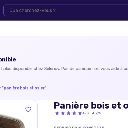
onible
t plus disponible chez
Selency
. Pas de panique : on vous aide à co
 "
panière bois et osier
"
Panière bois et 
Avis
:
4,7/5
DERNIER PRIX CONSTATÉ