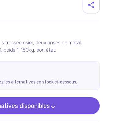
duit
is tressée osier, deux anses en métal,
, poids 1, 180kg, bon état.
rez les alternatives en stock ci-dessous.
natives disponibles