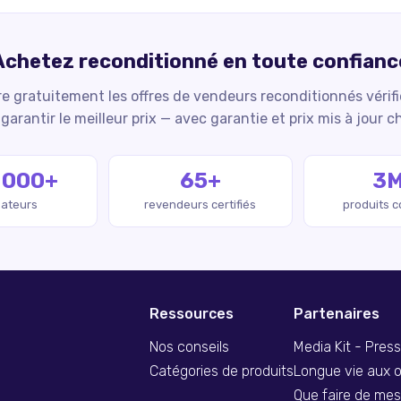
Achetez reconditionné en toute confianc
 gratuitement les offres de vendeurs reconditionnés vérif
garantir le meilleur prix — avec garantie et prix mis à jour c
 000+
65+
3
isateurs
revendeurs certifiés
produits 
Ressources
Partenaires
Nos conseils
Media Kit - Pres
Catégories de produits
Longue vie aux o
Que faire de me