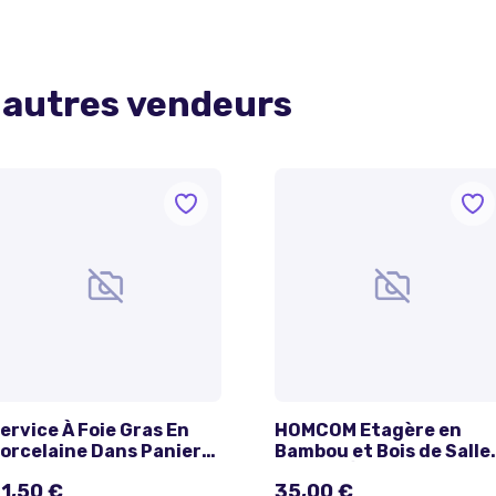
 autres vendeurs
ervice À Foie Gras En
HOMCOM Etagère en
orcelaine Dans Panier
Bambou et Bois de Salle
n Bois
de Bain Étagère Debout
1,50 €
35,00 €
paniers dim. 30L x 18l x