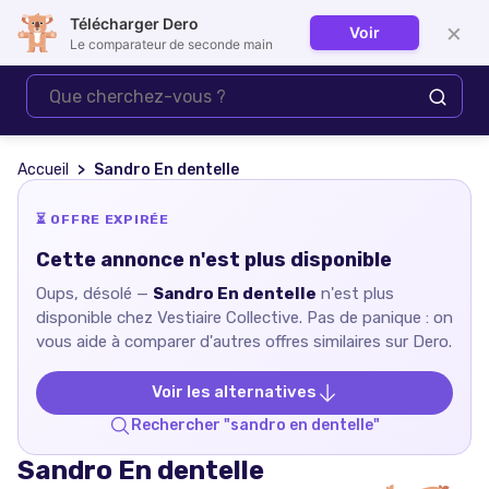
Télécharger Dero
×
Voir
Se connecter
Le comparateur de seconde main
Accueil
Sandro En dentelle
⏳ OFFRE EXPIRÉE
Cette annonce n'est plus disponible
Oups, désolé —
Sandro En dentelle
n'est plus
disponible chez
Vestiaire Collective
. Pas de panique : on
vous aide à comparer d'autres offres similaires sur Dero.
Voir les alternatives
Rechercher "
sandro en dentelle
"
Sandro En dentelle