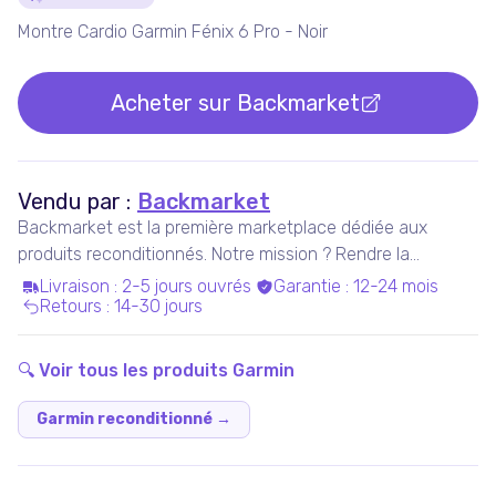
Détails du produit
Montre Cardio Garmin Fénix 6 Pro - Noir
Acheter sur
Backmarket
Vendu par :
Backmarket
Backmarket est la première marketplace dédiée aux
produits reconditionnés. Notre mission ? Rendre la
consommation de produits ressuscités mainstream.
Livraison
:
2-5 jours ouvrés
Garantie
:
12-24 mois
Retours
:
14-30 jours
🔍 Voir tous les produits
Garmin
Garmin reconditionné
→