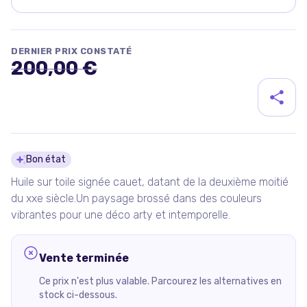
DERNIER PRIX CONSTATÉ
200,00 €
Détails du produit
Bon état
Huile sur toile signée cauet, datant de la deuxième moitié
du xxe siècle.Un paysage brossé dans des couleurs
vibrantes pour une déco arty et intemporelle.
Vente terminée
Ce prix n'est plus valable. Parcourez les alternatives en
stock ci-dessous.