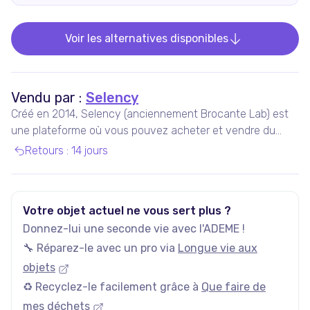
Voir les alternatives disponibles
Vendu par :
Selency
Créé en 2014, Selency (anciennement Brocante Lab) est
une plateforme où vous pouvez acheter et vendre du
mobilier et des décorations uniques de seconde main,
Retours
:
14 jours
notamment vintage et design.
Votre objet actuel ne vous sert plus ?
Donnez-lui une seconde vie avec l'ADEME !
🔧 Réparez-le avec un pro via
Longue vie aux
objets
♻️ Recyclez-le facilement grâce à
Que faire de
mes déchets