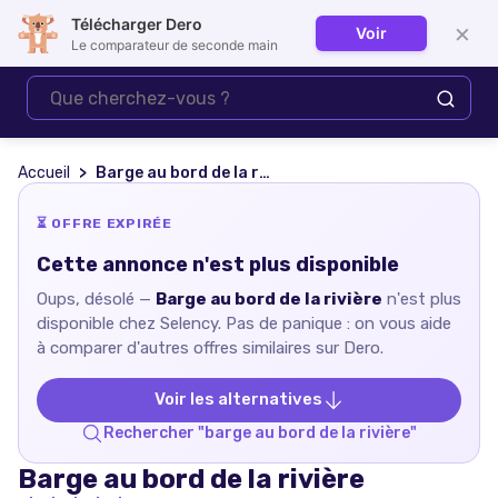
Télécharger Dero
×
Voir
Se connecter
Le comparateur de seconde main
Accueil
Barge au bord de la rivière
⏳ OFFRE EXPIRÉE
Cette annonce n'est plus disponible
Oups, désolé —
Barge au bord de la rivière
n'est plus
disponible chez
Selency
. Pas de panique : on vous aide
à comparer d'autres offres similaires sur Dero.
Voir les alternatives
Rechercher "
barge au bord de la rivière
"
Barge au bord de la rivière