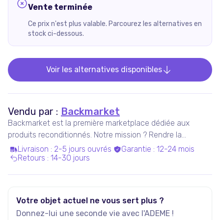
Vente terminée
Ce prix n'est plus valable. Parcourez les alternatives en
stock ci-dessous.
Voir les alternatives disponibles
Vendu par :
Backmarket
Backmarket est la première marketplace dédiée aux
produits reconditionnés. Notre mission ? Rendre la
consommation de produits ressuscités mainstream.
Livraison
:
2-5 jours ouvrés
Garantie
:
12-24 mois
Retours
:
14-30 jours
Votre objet actuel ne vous sert plus ?
Donnez-lui une seconde vie avec l'ADEME !