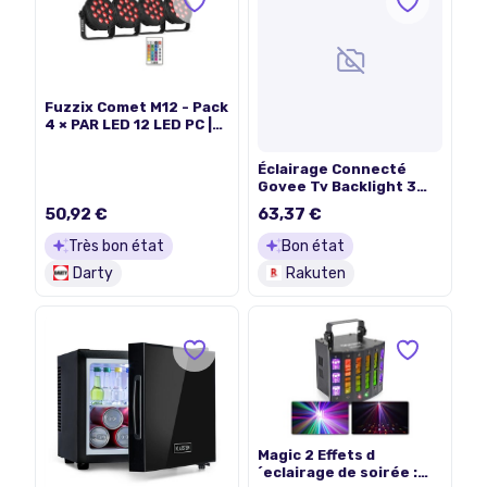
Fuzzix Comet M12 - Pack
4 × PAR LED 12 LED PC |
Set Eclairage Compact
& Plug-and-Play pour
Éclairage Connecté
DJs & Mobilisations
Govee Tv Backlight 3
Lite 55-65
50,92 €
63,37 €
Très bon état
Bon état
Darty
Rakuten
Magic 2 Effets d
´eclairage de soirée :