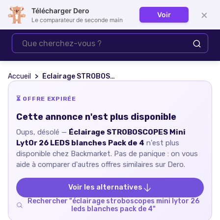
Télécharger Dero
×
Voir
Se connecter
Le comparateur de seconde main
Accueil
Éclairage STROBOSCOPES Mini LytOr 26 LEDS blanches Pack de 4
⏳ OFFRE EXPIRÉE
Cette annonce n'est plus disponible
Oups, désolé —
Éclairage STROBOSCOPES Mini
LytOr 26 LEDS blanches Pack de 4
n'est plus
disponible chez
Backmarket
. Pas de panique : on vous
aide à comparer d'autres offres similaires sur Dero.
Voir les alternatives
Rechercher "
éclairage stroboscopes mini lytor 26
leds blanches pack de 4
"