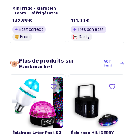
Derby / Laser rouge
vert / stroboscope /
Mini frigo - Klarstein
Lampe UV - 9 canaux
Frosty - Réfrigérateur
DMX
bar - 10L - CEE A - 33 dB
132,99 €
111,00 €
- Eclairage LED - Noir
État correct
Très bon état
Fnac
Darty
Plus de produits sur
Voir
Backmarket
tout
Éclairage Lytor Pack DJ
Éclairage MINI DERBY