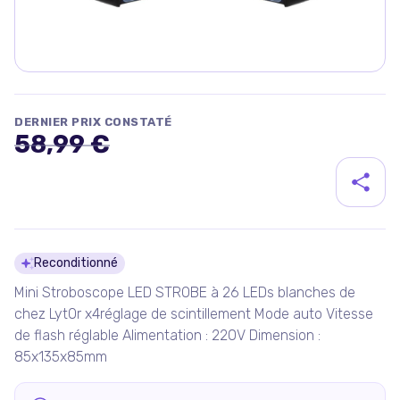
DERNIER PRIX CONSTATÉ
58,99 €
Détails du produit
Reconditionné
Mini Stroboscope LED STROBE à 26 LEDs blanches de
chez LytOr x4réglage de scintillement Mode auto Vitesse
de flash réglable Alimentation : 220V Dimension :
85x135x85mm