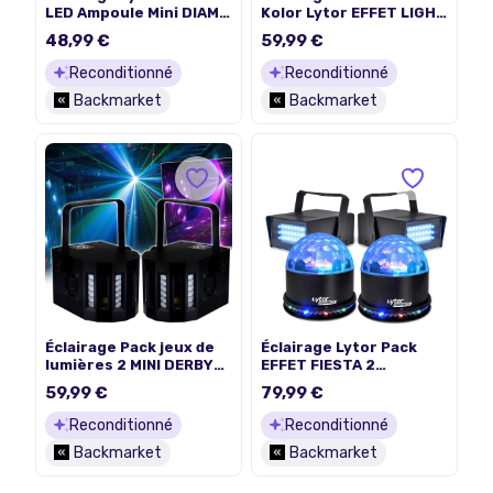
LED Ampoule Mini DIAMS
Kolor Lytor EFFET LIGHT
RVBA Culot E-27 + Jeu
4 LED RVBW +
48,99 €
59,99 €
de lumière SIXMAGIC
Roundmagic effet OVNI
Reconditionné
Reconditionné
Backmarket
Backmarket
Éclairage Pack jeux de
Éclairage Lytor Pack
lumières 2 MINI DERBY
EFFET FIESTA 2
Kolor Zirkus 80
SUNMAGIC + 2 LED
59,99 €
79,99 €
faisceaux lumineux
STROBE BLANC
Koolstar EFFET LIGHT à
Reconditionné
Reconditionné
6 LED RVB
Backmarket
Backmarket