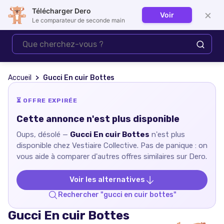
Télécharger Dero
×
Voir
Se connecter
Le comparateur de seconde main
Accueil
Gucci En cuir Bottes
⏳ OFFRE EXPIRÉE
Cette annonce n'est plus disponible
Oups, désolé —
Gucci En cuir Bottes
n'est plus
disponible chez
Vestiaire Collective
. Pas de panique : on
vous aide à comparer d'autres offres similaires sur Dero.
Voir les alternatives
Rechercher "
gucci en cuir bottes
"
Gucci En cuir Bottes