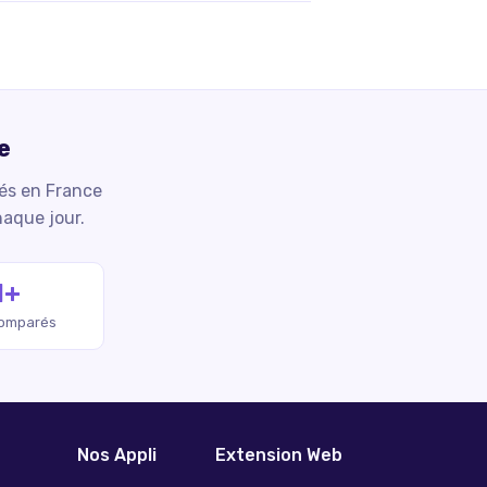
e
iés en France
haque jour.
M+
comparés
Nos Appli
Extension Web