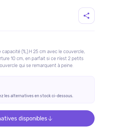
duit
 capacité (1L).H 25 cm avec le couvercle,
re 10 cm, en parfait si ce n'est 2 petits
 couvercle qui se remarquent à peine.
rez les alternatives en stock ci-dessous.
natives disponibles