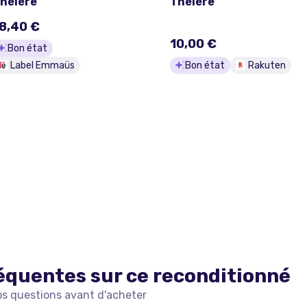
héière
Théière
8,40 €
10,00 €
Bon état
Label Emmaüs
Bon état
Rakuten
équentes sur ce
reconditionné
os questions avant d'acheter