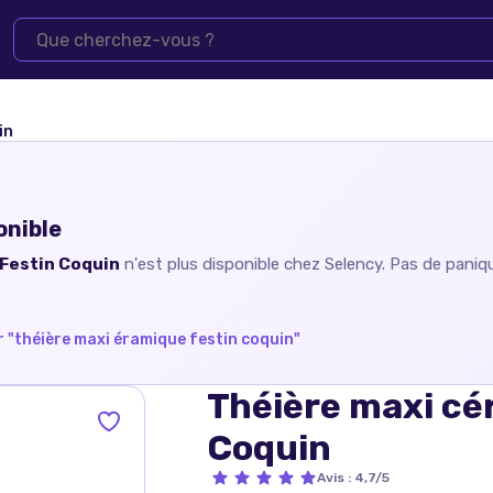
in
onible
Festin Coquin
n'est plus disponible chez
Selency
. Pas de paniq
 "
théière maxi éramique festin coquin
"
Théière maxi cé
Coquin
Avis
:
4,7/5