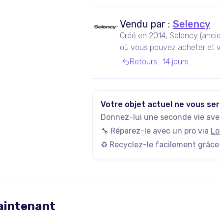
Vendu par :
Selency
Créé en 2014, Selency (anci
où vous pouvez acheter et v
de seconde main, notamment
Retours
:
14 jours
Votre objet actuel ne vous ser
Donnez-lui une seconde vie avec
🔧 Réparez-le avec un pro via
Lo
♻️ Recyclez-le facilement grâce
maintenant