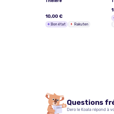
Théière
T
1
10,00 €
Bon état
Rakuten
Questions fr
Dero le Koala répond à v