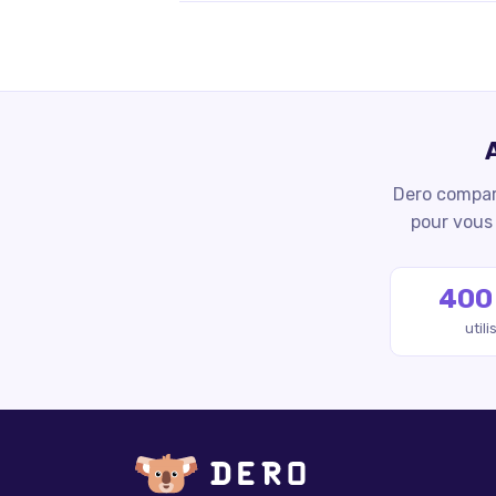
Dero compare
pour vous 
400
util