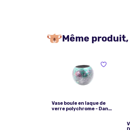
Même produit,
Vase boule en laque de
verre polychrome - Dans
le goût de Laque Line
V
D