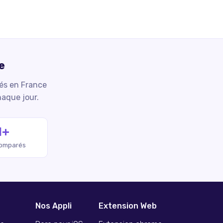
e
iés en France
haque jour.
M+
comparés
Nos Appli
Extension Web