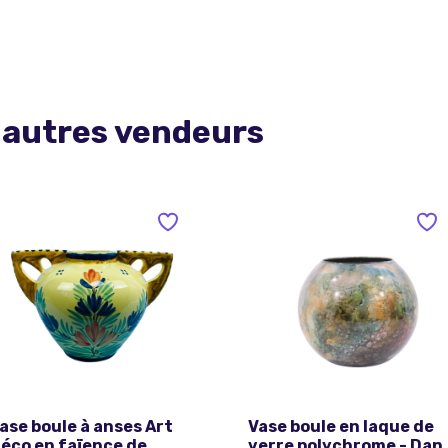
 autres vendeurs
ase boule à anses Art
Vase boule en laque de
éco en faïence de
verre polychrome - Dan