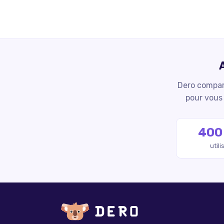
Dero compare
pour vous 
400
util