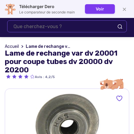
Télécharger Dero
×
Voir
Se connecter
Le comparateur de seconde main
Accueil
Lame de rechange var dv 20001 pour coupe tubes dv 20000 dv 20200
Lame de rechange var dv 20001
pour coupe tubes dv 20000 dv
20200
Avis
:
4,2/5