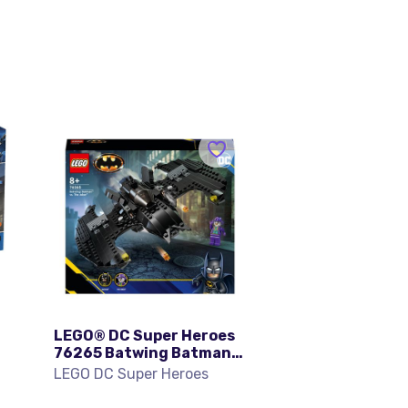
LEGO® DC Super Heroes
76265 Batwing Batman™
contre le Joker™
LEGO DC Super Heroes