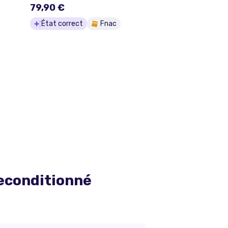
79,90 €
État correct
Fnac
econditionné