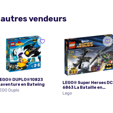
 autres vendeurs
EGO® DUPLO®10823
LEGO® Super Heroes DC
'aventure en Batwing
6863 La Bataille en
EGO Duplo
Batwing audessus de
Lego
Gotham City