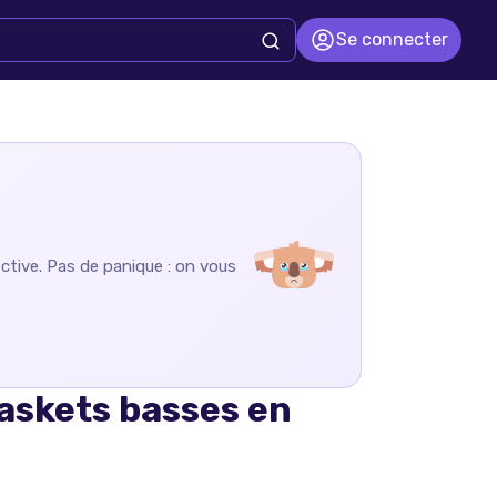
Se connecter
ective
. Pas de panique : on vous
askets basses en