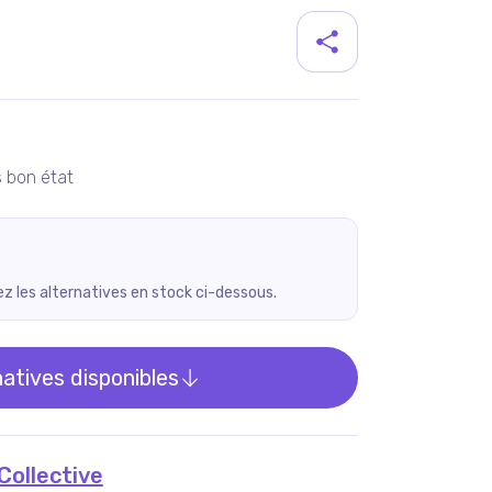
duit
 bon état
rez les alternatives en stock ci-dessous.
natives disponibles
Collective