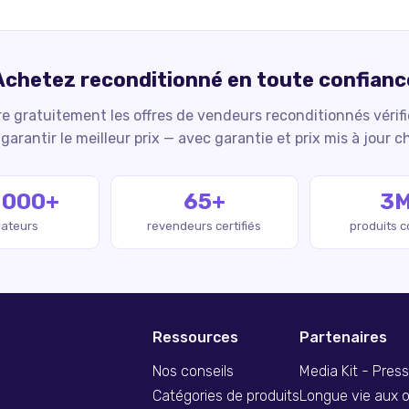
Achetez reconditionné en toute confianc
 gratuitement les offres de vendeurs reconditionnés vérif
garantir le meilleur prix — avec garantie et prix mis à jour c
 000+
65+
3
isateurs
revendeurs certifiés
produits 
Ressources
Partenaires
Nos conseils
Media Kit - Pres
Catégories de produits
Longue vie aux o