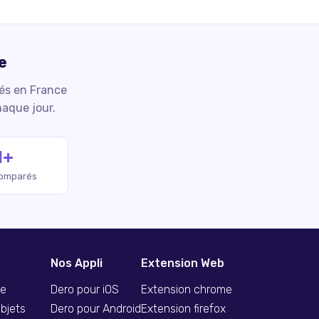
e
iés en France
haque jour.
M+
comparés
Nos Appli
Extension Web
se
Dero pour iOS
Extension chrome
bjets
Dero pour Android
Extension firefox