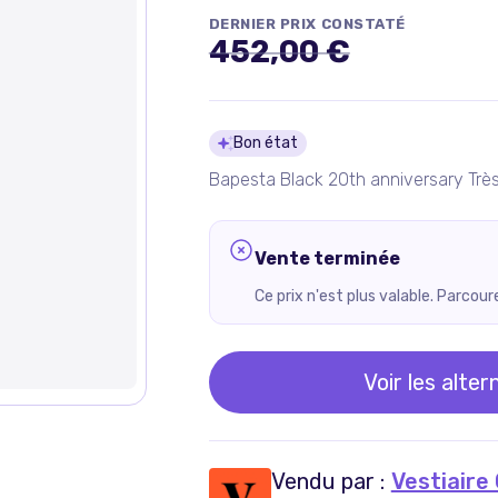
DERNIER PRIX CONSTATÉ
452,00 €
Détails du pro
Bon état
Bapesta Black 20th anniversary Très
Vente terminée
Ce prix n'est plus valable. Parcou
Voir les alter
Vendu par :
Vestiaire 