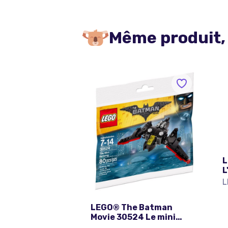
Même produit,
L
L
L
LEGO® The Batman
Movie 30524 Le mini
Batwing