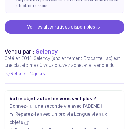
Ce prix n'est plus valable. Parcourez les alternatives en
stock ci-dessous.
Voir les alternatives disponibles
Vendu par :
Selency
Créé en 2014, Selency (anciennement Brocante Lab) est
une plateforme où vous pouvez acheter et vendre du
mobilier et des décorations uniques de seconde main,
Retours
:
14 jours
notamment vintage et design.
Votre objet actuel ne vous sert plus ?
Donnez-lui une seconde vie avec l'ADEME !
🔧 Réparez-le avec un pro via
Longue vie aux
objets