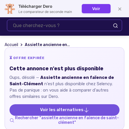
Télécharger Dero
×
Voir
Se connecter
Le comparateur de seconde main
Accueil
Assiette ancienne en faïence de Saint-Clément
⏳ OFFRE EXPIRÉE
Cette annonce n'est plus disponible
Oups, désolé —
Assiette ancienne en faïence de
Saint-Clément
n'est plus disponible chez
Selency
.
Pas de panique : on vous aide à comparer d'autres
offres similaires sur Dero.
Voir les alternatives
Rechercher "
assiette ancienne en faïence de saint-
clément
"