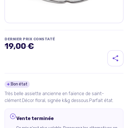
DERNIER PRIX CONSTATÉ
19,00 €
Détails du produit
Bon état
Très belle assiette ancienne en faïence de saint-
clément.Décor floral, signée k&g dessous.Parfait état.
Vente terminée