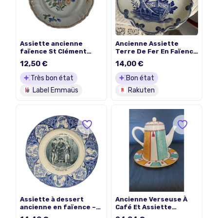
Assiette ancienne
Ancienne Assiette
faïence St Clément
Terre De Fer En Faïence
décor floral peint main
De Creil Et Montereau
12,50 €
14,00 €
Ø25 cm
Décor Hollandais
Très bon état
Bon état
Label Emmaüs
Rakuten
Assiette à dessert
Ancienne Verseuse À
ancienne en faïence –
Café Et Assiette
Série Jeanne d'Arc n°4,
Faïence