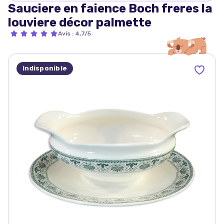
Sauciere en faience Boch freres la
louviere décor palmette
Avis
:
4,7/5
Indisponible