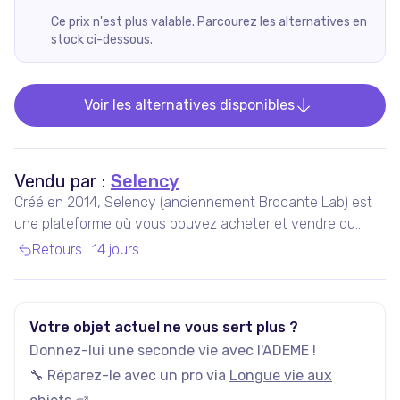
Ce prix n'est plus valable. Parcourez les alternatives en
stock ci-dessous.
Voir les alternatives disponibles
Vendu par :
Selency
Créé en 2014, Selency (anciennement Brocante Lab) est
une plateforme où vous pouvez acheter et vendre du
mobilier et des décorations uniques de seconde main,
Retours
:
14 jours
notamment vintage et design.
Votre objet actuel ne vous sert plus ?
Donnez-lui une seconde vie avec l'ADEME !
🔧 Réparez-le avec un pro via
Longue vie aux