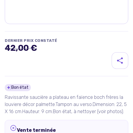
DERNIER PRIX CONSTATÉ
42,00 €
Détails du produit
Bon état
Ravissante saucière a plateau en faïence boch frères la
louviere décor palmette.Tampon au verso.Dimension: 22, 5
X 16 cm.Hauteur: 9 cm.Bon état, à nettoyer (voir photos).
Vente terminée