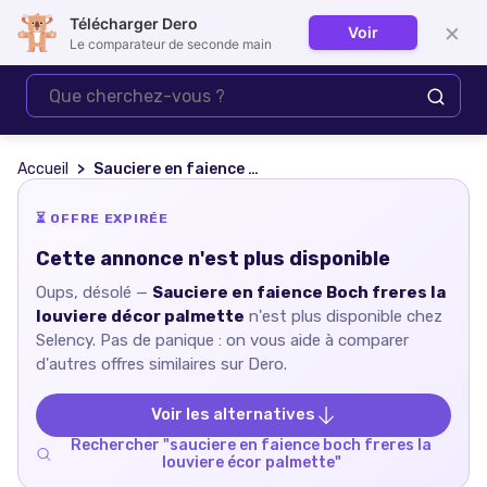
Télécharger Dero
×
Voir
Se connecter
Le comparateur de seconde main
Accueil
Sauciere en faience Boch freres la louviere décor palmette
⏳ OFFRE EXPIRÉE
Cette annonce n'est plus disponible
Oups, désolé —
Sauciere en faience Boch freres la
louviere décor palmette
n'est plus disponible chez
Selency
. Pas de panique : on vous aide à comparer
d'autres offres similaires sur Dero.
Voir les alternatives
Rechercher "
sauciere en faience boch freres la
louviere écor palmette
"