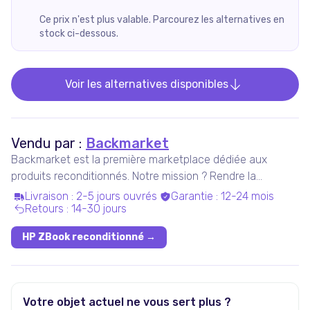
Ce prix n'est plus valable. Parcourez les alternatives en
stock ci-dessous.
Voir les alternatives disponibles
Vendu par :
Backmarket
Backmarket est la première marketplace dédiée aux
produits reconditionnés. Notre mission ? Rendre la
consommation de produits ressuscités mainstream.
Livraison
:
2-5 jours ouvrés
Garantie
:
12-24 mois
Retours
:
14-30 jours
HP ZBook reconditionné
→
Votre objet actuel ne vous sert plus ?