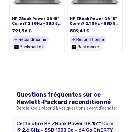
HP ZBook Power G8 15"
HP ZBook Power G8 15"
Core i7 2.1 GHz - SSD 512
Core i7 2.1 GHz - SSD 512
Go - 16 Go QWERTY -
Go - 32 Go QWERTY -
791,36 €
809,41 €
Portugais
Néerlandais
Reconditionné
Reconditionné
Backmarket
Backmarket
Questions fréquentes sur ce
Hewlett-Packard
reconditionné
Dero le Koala répond à vos questions avant d'acheter
Cette offre HP ZBook Power G8 15"" Core
i9 2.6 GHz - SSD 1000 Go - 64 Go QWERTY