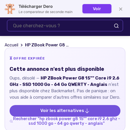
Télécharger Dero
×
Voir
Se connecter
Le comparateur de seconde main
Accueil
HP ZBook Power G8 15"" Core i9 2.6 GHz - SSD 1000 Go - 64 Go QWERTY - Anglais
⏳ OFFRE EXPIRÉE
Cette annonce n'est plus disponible
Oups, désolé —
HP ZBook Power G8 15"" Core i9 2.6
GHz - SSD 1000 Go - 64 Go QWERTY - Anglais
n'est
plus disponible chez
Backmarket
. Pas de panique : on
vous aide à comparer d'autres offres similaires sur Dero.
Voir les alternatives
Rechercher "
hp zbook power g8 15"" core i9 2.6 ghz -
ssd 1000 go - 64 go qwerty - anglais
"