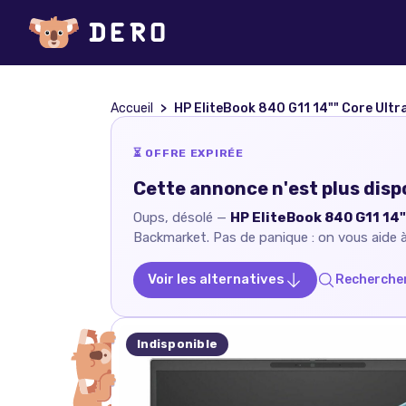
Accueil
HP EliteBook 840 G11 14"" Core Ultra 5 2.5 GHz - SS
⏳ OFFRE EXPIRÉE
Cette annonce n'est plus disp
Oups, désolé —
HP EliteBook 840 G11 14"
Backmarket
. Pas de panique : on vous aide à
Voir les alternatives
Rechercher
Indisponible