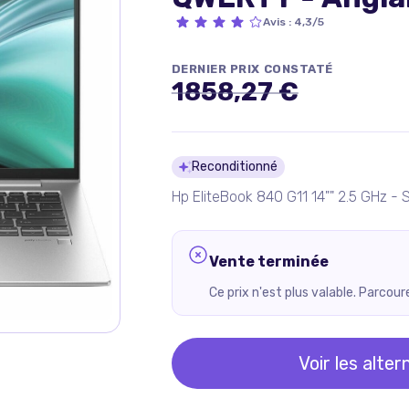
Avis
:
4,3/5
DERNIER PRIX CONSTATÉ
1858,27 €
Détails du pro
Reconditionné
Hp EliteBook 840 G11 14"" 2.5 GHz -
Vente terminée
Ce prix n'est plus valable. Parcou
Voir les alter