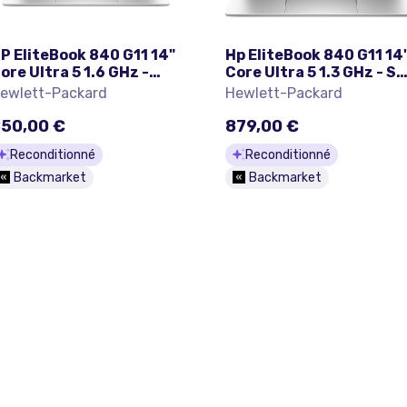
P EliteBook 840 G11 14"
Hp EliteBook 840 G11 14
ore Ultra 5 1.6 GHz -
Core Ultra 5 1.3 GHz - S
SD 256 Go - 16 Go
256 Go - 16 Go AZERTY -
ewlett-Packard
Hewlett-Packard
ZERTY - Français
Français
50,00 €
879,00 €
Reconditionné
Reconditionné
Backmarket
Backmarket