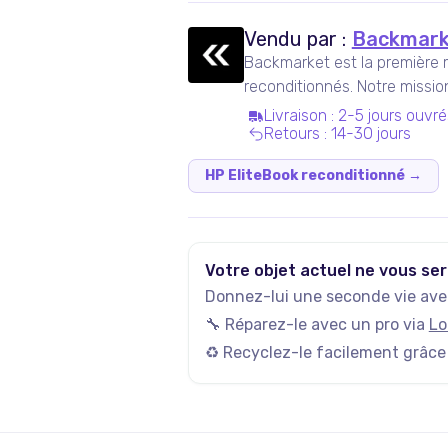
Vendu par :
Backmark
Backmarket est la première 
reconditionnés. Notre missi
ressuscités mainstream.
Livraison
:
2-5 jours ouvré
Retours
:
14-30 jours
HP EliteBook reconditionné
→
Votre objet actuel ne vous ser
Donnez-lui une seconde vie avec
🔧 Réparez-le avec un pro via
Lo
♻️ Recyclez-le facilement grâce