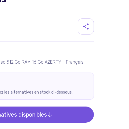
duit
 Ssd 512 Go RAM 16 Go AZERTY - Français
rez les alternatives en stock ci-dessous.
natives disponibles