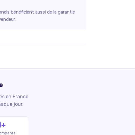
els bénéficient aussi de la garantie
vendeur.
e
iés en France
haque jour.
M+
comparés