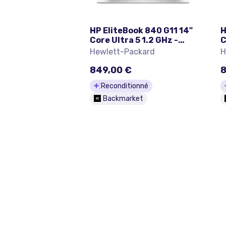
HP EliteBook 840 G11 14"
H
Core Ultra 5 1.2 GHz -
C
SSD 512 Go - 16 Go
S
Hewlett-Packard
H
QWERTY - Italien
A
849,00 €
8
Reconditionné
Backmarket