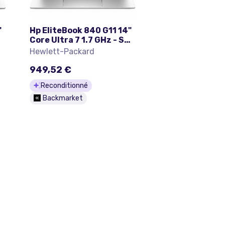
"
Hp EliteBook 840 G11 14"
SD
Core Ultra 7 1.7 GHz - SSD
512 Go - 16 Go QWERTY -
Hewlett-Packard
Anglais
949,52 €
Reconditionné
Backmarket