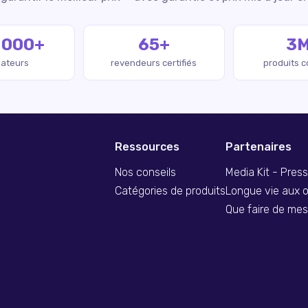
 000+
65+
3
isateurs
revendeurs certifiés
produits 
Ressources
Partenaires
Nos conseils
Media Kit - Pres
Catégories de produits
Longue vie aux o
Que faire de me