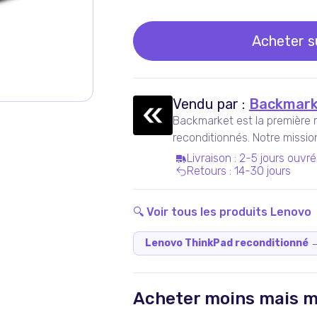
Acheter 
Vendu par :
Backmark
Backmarket est la première 
reconditionnés. Notre missi
ressuscités mainstream.
Livraison
:
2-5 jours ouvré
Retours
:
14-30 jours
🔍 Voir tous les produits
Lenovo
Lenovo ThinkPad reconditionné
Acheter moins mais m