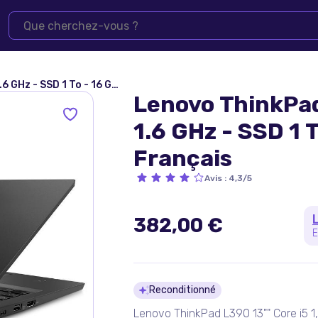
1 To - 16 Go AZERTY - Français
Lenovo ThinkPad
1.6 GHz - SSD 1 
Français
Avis
:
4,3/5
382,00 €
E
Détails du pro
Reconditionné
Lenovo ThinkPad L390 13"" Core i5 1