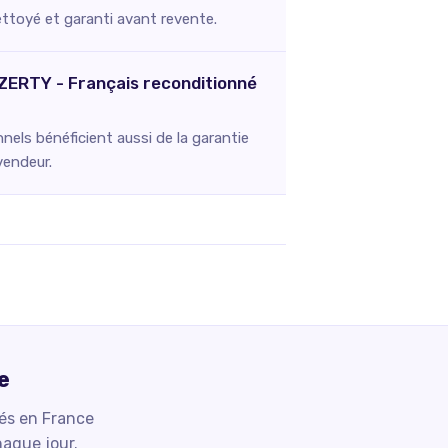
nettoyé et garanti avant revente.
AZERTY - Français reconditionné
els bénéficient aussi de la garantie
vendeur.
e
iés en France
haque jour.