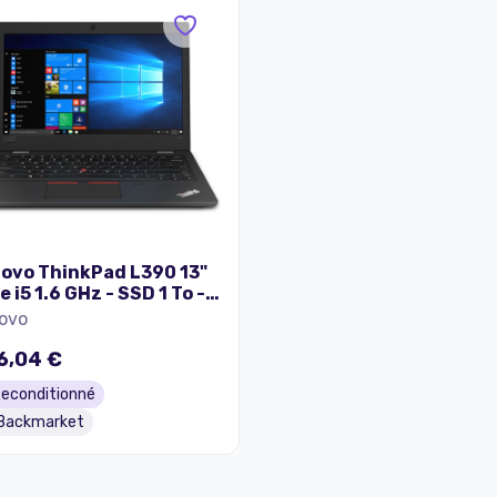
ovo ThinkPad L390 13"
e i5 1.6 GHz - SSD 1 To -
Go AZERTY - Français
ovo
6,04 €
econditionné
Backmarket