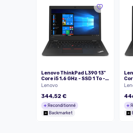
Lenovo ThinkPad L390 13"
Len
Core i5 1.6 GHz - SSD 1 To -
Cor
16 Go AZERTY - Français
32 
Lenovo
Len
344,52 €
44
Reconditionné
R
Backmarket