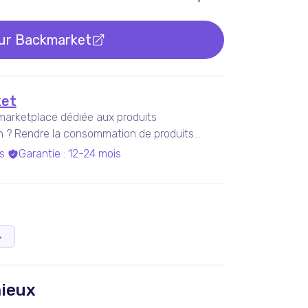
sur
Backmarket
et
marketplace dédiée aux produits
on ? Rendre la consommation de produits
s
Garantie
:
12-24 mois
→
ieux