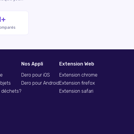
M+
comparés
Nos Appli
Extension Web
se
Dero pour iOS
Extension chrome
bjets
Dero pour Android
Extension firefox
s déchets?
Extension safari