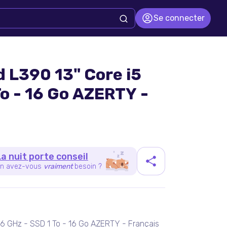
Se connecter
 L390 13" Core i5
To - 16 Go AZERTY -
La nuit porte conseil
n avez-vous
vraiment
besoin ?
duit
,6 GHz - SSD 1 To - 16 Go AZERTY - Français