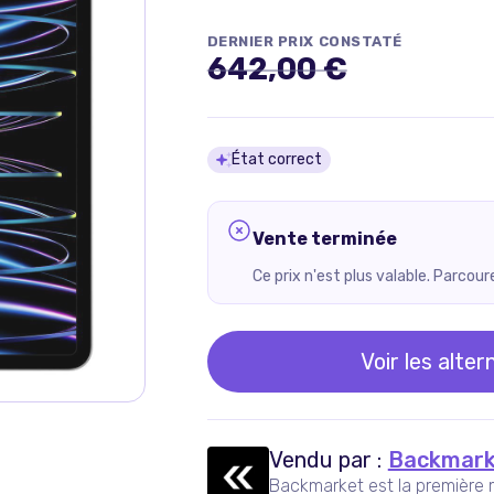
DERNIER PRIX CONSTATÉ
642,00 €
Détails du pro
État correct
Vente terminée
Ce prix n'est plus valable. Parcou
Voir les alter
Vendu par :
Backmark
Backmarket est la première 