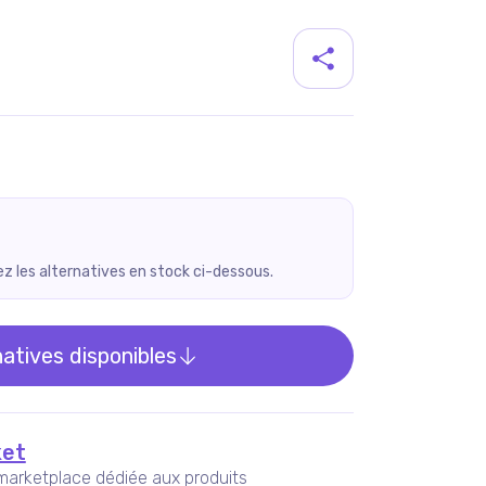
duit
rez les alternatives en stock ci-dessous.
natives disponibles
et
marketplace dédiée aux produits