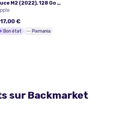
uce M2 (2022), 128 Go -
iFi + Cellular 5G -
pple
rgent - Bon état
17,00 €
Bon état
Pixmania
ts sur
Backmarket