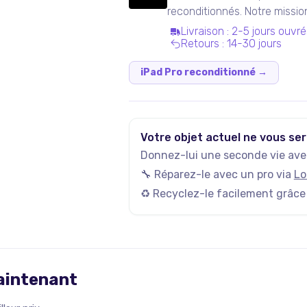
reconditionnés. Notre missi
ressuscités mainstream.
Livraison
:
2-5 jours ouvré
Retours
:
14-30 jours
iPad Pro reconditionné
→
Votre objet actuel ne vous ser
Donnez-lui une seconde vie avec
🔧 Réparez-le avec un pro via
Lo
♻️ Recyclez-le facilement grâce
maintenant