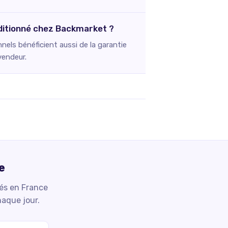
nditionné chez Backmarket ?
els bénéficient aussi de la garantie
vendeur.
e
iés en France
haque jour.