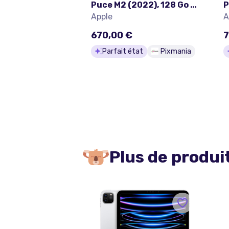
Puce M2 (2022), 128 Go -
P
WiFi - Argent - Excellent
W
Apple
A
état
A
670,00 €
7
Parfait état
Pixmania
Plus de produi