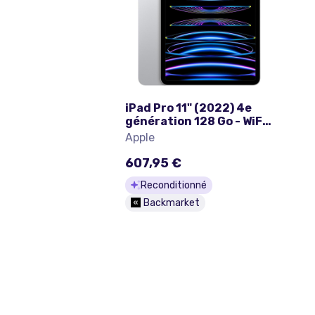
iPad Pro 11" (2022) 4e
génération 128 Go - WiFi -
Argent
Apple
607,95 €
Reconditionné
Backmarket