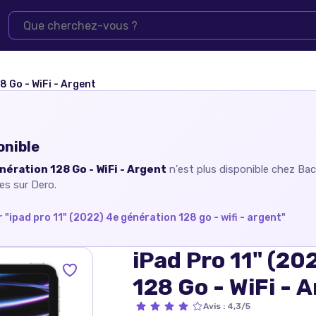
8 Go - WiFi - Argent
onible
nération 128 Go - WiFi - Argent
n'est plus disponible chez
Bac
es sur Dero.
 "
ipad pro 11" (2022) 4e génération 128 go - wifi - argent
"
iPad Pro 11" (20
128 Go - WiFi - 
Avis
:
4,3/5