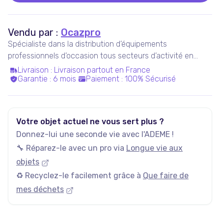
Vendu par :
Ocazpro
Spécialiste dans la distribution d’équipements
professionnels d’occasion tous secteurs d’activité en
France, Ocazpro se distingue par sa volonté de proposer
Livraison
:
Livraison partout en France
Garantie
:
6 mois
Paiement
:
100% Sécurisé
la meilleure offre produit en termes de fiabilité, de prix et
de diversité.
Votre objet actuel ne vous sert plus ?
Donnez-lui une seconde vie avec l'ADEME !
🔧 Réparez-le avec un pro via
Longue vie aux
objets
♻️ Recyclez-le facilement grâce à
Que faire de
mes déchets