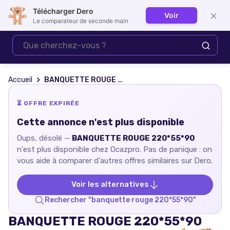
Télécharger Dero
×
Voir
Se connecter
Le comparateur de seconde main
Accueil
BANQUETTE ROUGE 220*55*90
⏳ OFFRE EXPIRÉE
Cette annonce n'est plus disponible
Oups, désolé —
BANQUETTE ROUGE 220*55*90
n'est plus disponible chez
Ocazpro
. Pas de panique : on
vous aide à comparer d'autres offres similaires sur Dero.
Voir les alternatives
Rechercher "
banquette rouge 220*55*90
"
BANQUETTE ROUGE 220*55*90