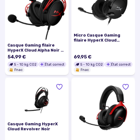
Micro Casque Gaming
filaire HyperX Cloud
Casque Gaming filaire
Stinger Core 7.1 Noir
HyperX Cloud Alpha Noir et
Rouge
54,99 €
69,95 €
5
-
10
kg CO2
État correct
5
-
10
kg CO2
État correct
Fnac
Fnac
Casque Gaming HyperX
Cloud Revolver Noir