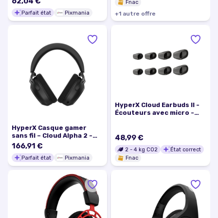
62,04 €
Fnac
Parfait état
Pixmania
+
1
autre
offre
HyperX Cloud Earbuds II -
Écouteurs avec micro -
intra-auriculaire - filaire -
HyperX Casque gamer
jack 3,5mm - noir
sans fil – Cloud Alpha 2 -
48,99 €
Excellent état
166,91 €
2
-
4
kg CO2
État correct
Parfait état
Pixmania
Fnac