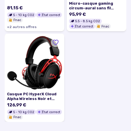
Micro-casque gaming
81,15 €
circum-aural sans fil
HyperX Cloud III S
95,99 €
5
-
10
kg CO2
État correct
Bluetooth Noir et Rouge
Fnac
5.5
-
8.5
kg CO2
État correct
Fnac
+
2
autre
s
offre
s
Casque PC HyperX Cloud
Alpha Wireless Noir et
rouge
126,99 €
5
-
10
kg CO2
État correct
Fnac