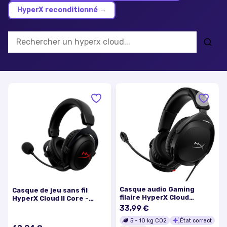
HyperX reconditionné
→
Casque audio Gaming
Casque de jeu sans fil
filaire HyperX Cloud
HyperX Cloud II Core -
Stinger 2 Noir
Excellent état
33,99 €
5
-
10
kg CO2
État correct