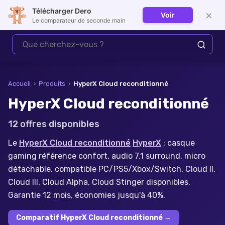
Télécharger Dero
×
Voir
Se connecter
Le comparateur de seconde main
Accueil
›
Produits
›
HyperX Cloud reconditionné
HyperX Cloud reconditionné
12
offre
s
disponible
s
Le
HyperX Cloud reconditionné
HyperX
: casque
gaming référence confort, audio 7.1 surround, micro
détachable, compatible PC/PS5/Xbox/Switch. Cloud II,
Cloud III, Cloud Alpha, Cloud Stinger disponibles.
Garantie 12 mois, économies jusqu'à 40%.
Comparatif HyperX Cloud reconditionné
→