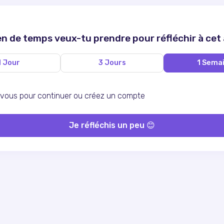
 de temps veux-tu prendre pour réfléchir à cet
1 Jour
3 Jours
1 Sema
ous pour continuer ou
créez un compte
Je réfléchis un peu 😊