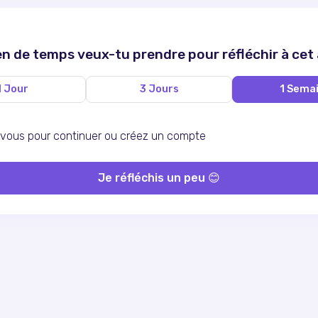
 de temps veux-tu prendre pour réfléchir à cet
1 Jour
3 Jours
1 Sema
ous pour continuer ou
créez un compte
Je réfléchis un peu 😊