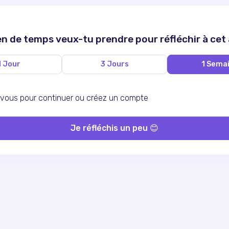
 de temps veux-tu prendre pour réfléchir à cet
1 Jour
3 Jours
1 Sema
ous pour continuer ou
créez un compte
Je réfléchis un peu 😊