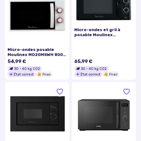
Micro-ondes et gril à
posable Moulinex
MO20MGBL 800 W Noir
Micro-ondes posable
Moulinex MO20MSWH 800
W Blanc
54,99 €
65,99 €
30
-
40
kg CO2
30
-
40
kg CO2
État correct
Fnac
État correct
Fnac