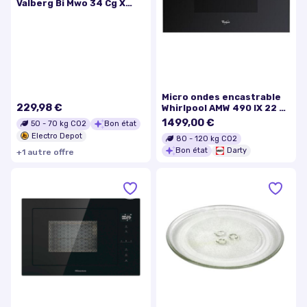
Valberg Bi Mwo 34 Cg X
Misc
Micro ondes encastrable
229,98 €
Whirlpool AMW 490 IX 22 L
Argent
1499,00 €
50
-
70
kg CO2
Bon état
Electro Depot
80
-
120
kg CO2
Bon état
Darty
+
1
autre
offre