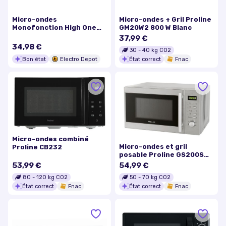
Micro-ondes
Micro-ondes + Gril Proline
Monofonction High One
GM20W2 800 W Blanc
Mwo 20l W 902c V4
37,99 €
34,98 €
30
-
40
kg CO2
Bon état
Electro Depot
État correct
Fnac
Micro-ondes combiné
Micro-ondes et gril
Proline CB232
posable Proline GS200S
800 W Gris
53,99 €
54,99 €
80
-
120
kg CO2
50
-
70
kg CO2
État correct
Fnac
État correct
Fnac