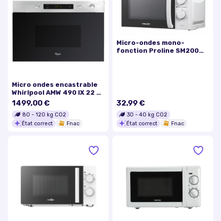
Micro-ondes mono-
fonction Proline SM200
700 W Blanc
Micro ondes encastrable
Whirlpool AMW 490 IX 22 L
Argent
1499,00 €
32,99 €
80
-
120
kg CO2
30
-
40
kg CO2
État correct
Fnac
État correct
Fnac