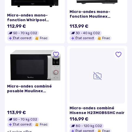
Micro-ondes mono-
Micro-ondes mono-
fonction Moulinex
fonction Whirlpool
MO28ESMIR2 900 W Noir
MWP301B 900 W Noir
112,99 €
113,99 €
50
-
70
kg CO2
30
-
40
kg CO2
État correct
Fnac
État correct
Fnac
Micro-ondes combiné
posable Moulinex
MO25ECWH 900 W Blanc
Micro-ondes combiné
113,99 €
Hisense H23MOBS5HC noir
116,99 €
50
-
70
kg CO2
État correct
Fnac
80
-
120
kg CO2
État correct
Fnac
+
1
autre
offre