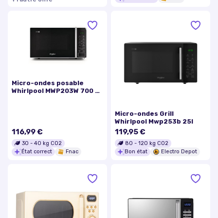
Micro-ondes posable
Whirlpool MWP203W 700 W
Blanc
Micro-ondes Grill
Whirlpool Mwp253b 25l
116,99 €
119,95 €
30
-
40
kg CO2
80
-
120
kg CO2
État correct
Fnac
Bon état
Electro Depot