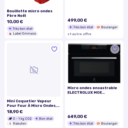
TS5GM251EB
Bouillotte micro ondes
Père Noël
499,00 €
10,00 €
Très bon état
Boulanger
Très bon état
Label Emmaüs
+
1
autre
offre
Micro ondes encastrable
ELECTROLUX MOE
KVLBE08X
Mini Coquetier Vapeur
Pour Four À Micro Ondes,
Coquetier Pratique Et
18,90 €
Nutritif Pour Petit
649,00 €
0
-
1
kg CO2
Bon état
Déjeuner, 2 Pièces 9109-
Très bon état
Boulanger
May14a27061
Rakuten