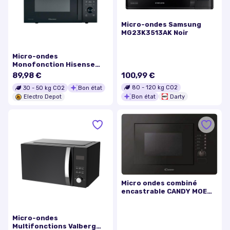
Micro-ondes Samsung
MG23K3513AK Noir
Micro-ondes
Monofonction Hisense
Edh23mobv
89,98 €
100,99 €
80
-
120
kg CO2
30
-
50
kg CO2
Bon état
Bon état
Darty
Electro Depot
Micro ondes combiné
encastrable CANDY MOE
MIC20GDFN
Micro-ondes
Multifonctions Valberg