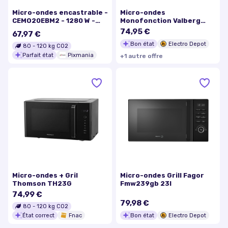
Micro-ondes encastrable -
Micro-ondes
CEMO20EBM2 - 1280 W -
Monofonction Valberg
L59,5xH38,5xP35,3 cm -
Mwo 23 E K 343c23 V3
74,95 €
67,97 €
20L - Noir - Excellent état
Bon état
Electro Depot
80
-
120
kg CO2
Parfait état
Pixmania
+
1
autre
offre
Micro-ondes + Gril
Micro-ondes Grill Fagor
Thomson TH23G
Fmw239gb 23l
74,99 €
79,98 €
80
-
120
kg CO2
État correct
Fnac
Bon état
Electro Depot