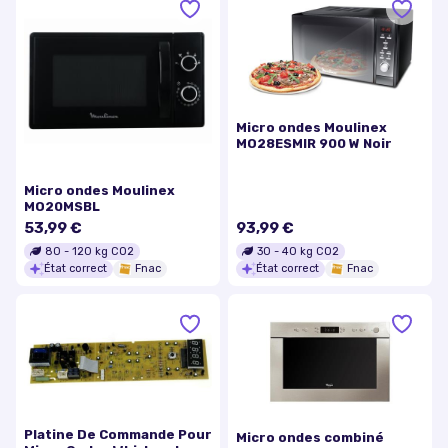
Micro ondes Moulinex
MO28ESMIR 900 W Noir
Micro ondes Moulinex
MO20MSBL
53,99 €
93,99 €
80
-
120
kg CO2
30
-
40
kg CO2
État correct
Fnac
État correct
Fnac
Platine De Commande Pour
Micro ondes combiné