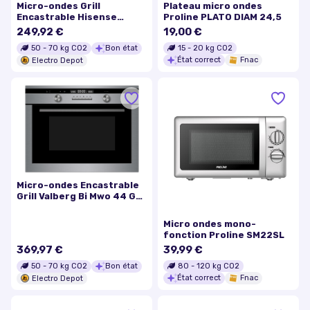
Micro-ondes Grill
Plateau micro ondes
Encastrable Hisense
Proline PLATO DIAM 24,5
Bim325g62bg2
249,92 €
19,00 €
15
-
20
kg CO2
50
-
70
kg CO2
Bon état
État correct
Fnac
Electro Depot
Micro-ondes Encastrable
Grill Valberg Bi Mwo 44 G
X343c
Micro ondes mono-
fonction Proline SM22SL
369,97 €
39,99 €
80
-
120
kg CO2
50
-
70
kg CO2
Bon état
État correct
Fnac
Electro Depot