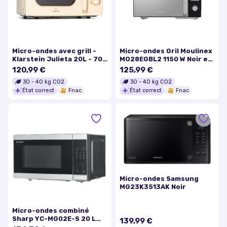
Micro-ondes avec grill -
Micro-ondes Gril Moulinex
Klarstein Julieta 20L - 700
MO28EGBL2 1150 W Noir et
/ 800 W - 8 programmes -
Argent
120,99 €
125,99 €
Crème
30
-
40
kg CO2
30
-
40
kg CO2
État correct
Fnac
État correct
Fnac
Micro-ondes Samsung
MG23K3513AK Noir
Micro-ondes combiné
Sharp YC-MG02E-S 20 L
139,99 €
Noir et Acier - Bon état