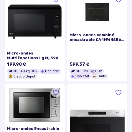
Micro-ondes combiné
encastrable CA4MWNSB6N
de 44 L et 900 W, noir
Micro-ondes
Multifonctions Lg Mj 3965
Bib
199,98 €
599,37 €
80
-
120
kg CO2
30
-
40
kg CO2
Bon état
Bon état
Darty
Electro Depot
Micro-ondes Encastrable