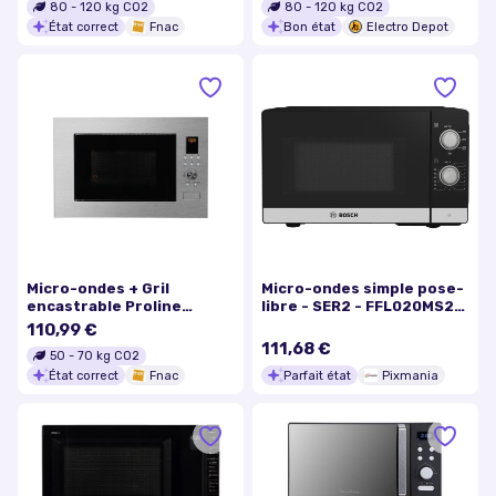
80
-
120
kg CO2
80
-
120
kg CO2
État correct
Fnac
Bon état
Electro Depot
Micro-ondes + Gril
Micro-ondes simple pose-
encastrable Proline
libre - SER2 - FFL020MS2F
GBI25IX 900 W Gris
- Noir - 1 mode de cuisson -
110,99 €
26 x 44,2 x 34,5 cm -
111,68 €
50
-
70
kg CO2
Excellent état
État correct
Fnac
Parfait état
Pixmania