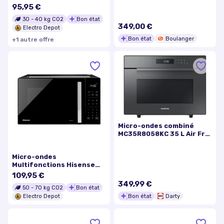
Mwo 23 Cg K 902c 2
95,95 €
30
-
40
kg CO2
Bon état
349,00 €
Electro Depot
Bon état
Boulanger
+
1
autre
offre
Micro-ondes combiné
MC35R8058KC 35 L Air Fry
Vapeur
Micro-ondes
Multifonctions Hisense
H23mobs5h2c3 23l
109,95 €
349,99 €
50
-
70
kg CO2
Bon état
Bon état
Darty
Electro Depot