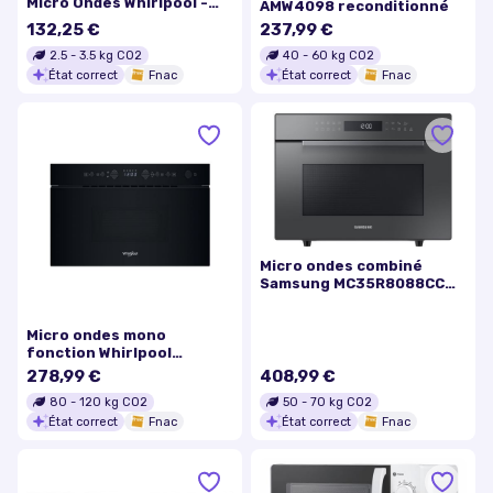
Micro Ondes Whirlpool -
AMW4098 reconditionné
480120100032
132,25 €
237,99 €
2.5
-
3.5
kg CO2
40
-
60
kg CO2
État correct
Fnac
État correct
Fnac
Micro ondes combiné
Samsung MC35R8088CC
1450 W Gris
Micro ondes mono
fonction Whirlpool
WMNA02BBF
278,99 €
408,99 €
80
-
120
kg CO2
50
-
70
kg CO2
État correct
Fnac
État correct
Fnac