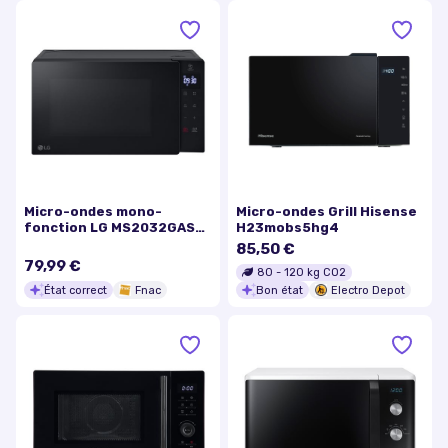
Micro-ondes mono-
Micro-ondes Grill Hisense
fonction LG MS2032GAS
H23mobs5hg4
700 W Noir
85,50 €
79,99 €
80
-
120
kg CO2
État correct
Fnac
Bon état
Electro Depot