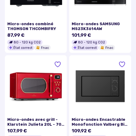
Micro-ondes combiné
Micro-ondes SAMSUNG
THOMSON THCOMBIFRY
MS23K3614AW
87,99 €
101,99 €
80
-
120
kg CO2
80
-
120
kg CO2
État correct
Fnac
État correct
Fnac
Micro-ondes avec grill -
Micro-ondes Encastrable
Klarstein Julieta 20L - 700
Monofonction Valberg Bi
/ 800 W - 8 programmes -
Mwo 20 K 902c
107,99 €
109,92 €
Rouge