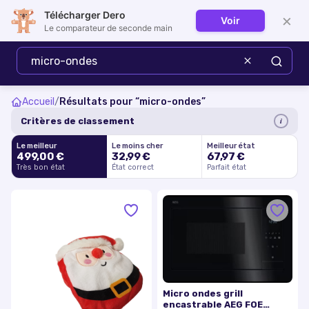
Télécharger Dero
×
Voir
Se connecter
Le comparateur de seconde main
Accueil
/
Résultats pour “
micro-ondes
”
i
Critères de classement
Le meilleur
Le moins cher
Meilleur état
499,00 €
32,99 €
67,97 €
Très bon état
État correct
Parfait état
Micro ondes grill
encastrable AEG FOE