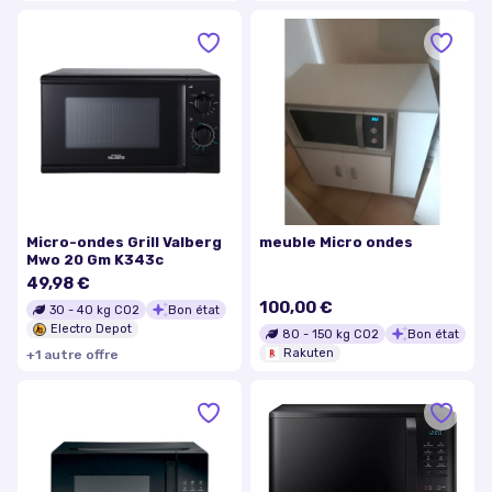
Micro-ondes Grill Valberg
meuble Micro ondes
Mwo 20 Gm K343c
49,98 €
100,00 €
30
-
40
kg CO2
Bon état
Electro Depot
80
-
150
kg CO2
Bon état
Rakuten
+
1
autre
offre