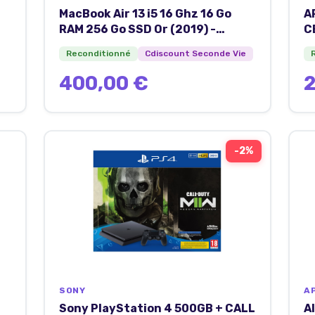
MacBook Air 13 i5 16 Ghz 16 Go
A
RAM 256 Go SSD Or (2019) -
C
Reconditionné - Etat correct
R
Reconditionné
Cdiscount Seconde Vie
400,00 €
2
-
2
%
SONY
A
Sony PlayStation 4 500GB + CALL
A