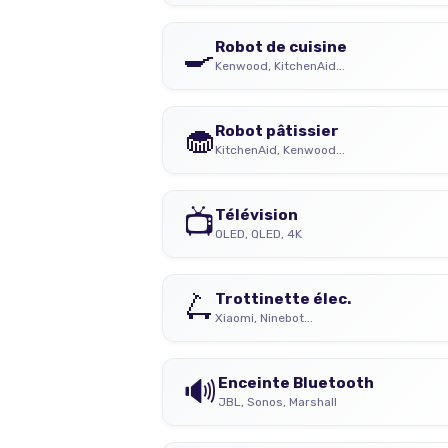
🍳
Robot de cuisine
Kenwood, KitchenAid...
🧁
Robot pâtissier
KitchenAid, Kenwood...
📺
Télévision
OLED, QLED, 4K
🛴
Trottinette élec.
Xiaomi, Ninebot...
🔊
Enceinte Bluetooth
JBL, Sonos, Marshall