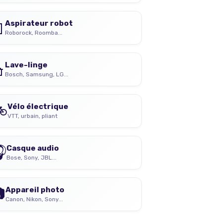

Aspirateur robot
Roborock, Roomba...

Lave-linge
Bosch, Samsung, LG...

Vélo électrique
VTT, urbain, pliant

Casque audio
Bose, Sony, JBL...

Appareil photo
Canon, Nikon, Sony...