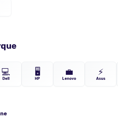
rque
💻
🖥️
💼
⚡
Dell
HP
Lenovo
Asus
ine