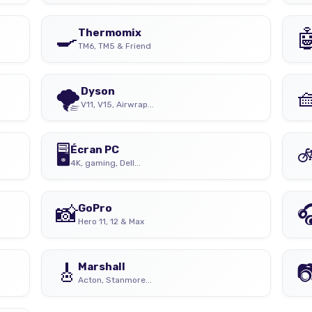
🍳

Thermomix
TM6, TM5 & Friend
🌪️

Dyson
V11, V15, Airwrap...
🖥️

Écran PC
4K, gaming, Dell...
📸

GoPro
Hero 11, 12 & Max
🎸

Marshall
Acton, Stanmore...