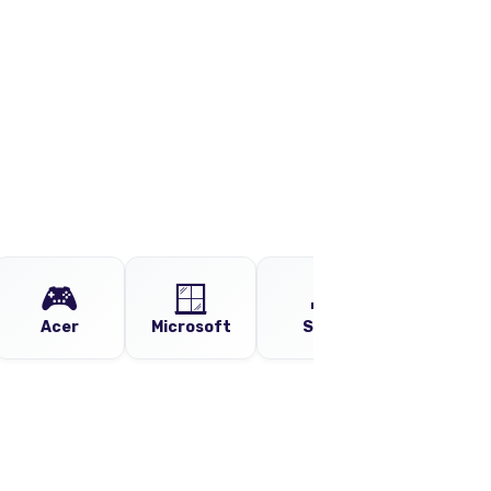
🎮
🪟
🎵
📡
Acer
Microsoft
Sony
Huawei