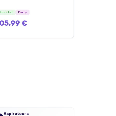
Bon état
Darty
05,99 €
️
Aspirateurs