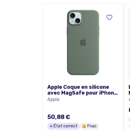
Apple Coque en silicone
avec MagSafe pour iPhone
15 Plus Cyprès
Apple
50,88 €
État correct
Fnac