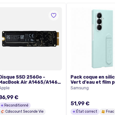
Disque SSD 256Go -
Pack coque en sili
MacBook Air A1465/A1466
Vert d'eau et film 
(2013 - 2017) et MacBook
Samsung Galaxy Z 
Apple
Samsung
Pro A1502/A1398 (2015)
86,99 €
51,99 €
Reconditionné
Cdiscount Seconde Vie
État correct
Fnac