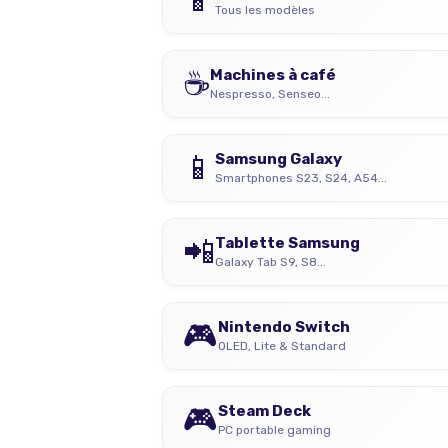
Tous les modèles
☕
Machines à café
Nespresso, Senseo...
📱
Samsung Galaxy
Smartphones S23, S24, A54...
📲
Tablette Samsung
Galaxy Tab S9, S8...
🎮
Nintendo Switch
OLED, Lite & Standard
🎮
Steam Deck
PC portable gaming