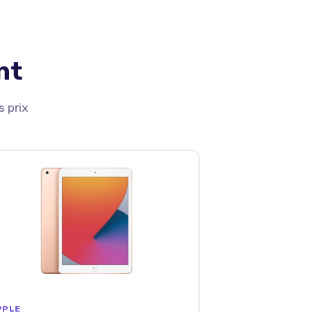
nt
 prix
PPLE