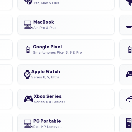
Pro, Max & Plus
💻

MacBook
Air, Pro & Plus
📱

Google Pixel
Smartphones Pixel 8, 9 & Pro
⌚

Apple Watch
Series 8, 9, Ultra
🎮

Xbox Series
Series X & Series S
💻
🖥️
PC Portable
Dell, HP, Lenovo...