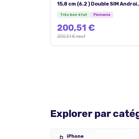
15,8 cm (6.2 ) Double SIM Androi
10 4G USB Type-C 8 Go 128 Go
Très bon état
Pixmania
4000 mAh Gris - Très bon état
200,51 €
200,51 €
neuf
Explorer par caté
📱
iPhone