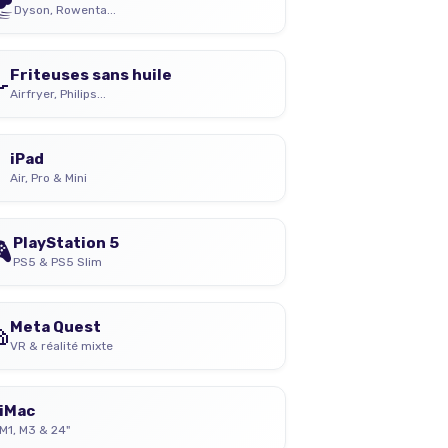
Dyson, Rowenta...

Friteuses sans huile
Airfryer, Philips...

iPad
Air, Pro & Mini

PlayStation 5
PS5 & PS5 Slim

Meta Quest
VR & réalité mixte
iMac
M1, M3 & 24"