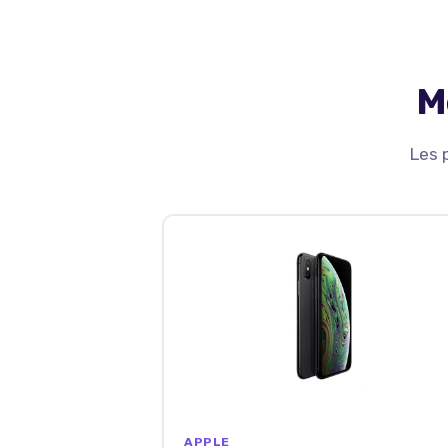
M
Les 
APPLE