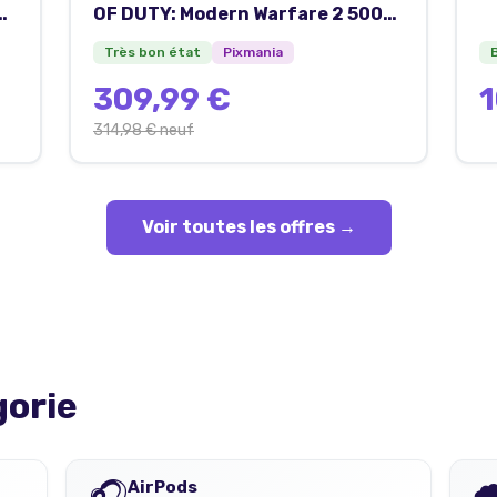
d
OF DUTY: Modern Warfare 2 500
Go Wifi Noir - Très bon état
Très bon état
Pixmania
309,99 €
1
314,98 €
neuf
Voir toutes les offres →
gorie
🎧

AirPods