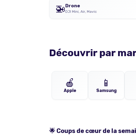
🚁
Drone
DJI Mini, Air, Mavic
Découvrir par ma
🍎
📱
Apple
Samsung
🌟 Coups de cœur de la sema