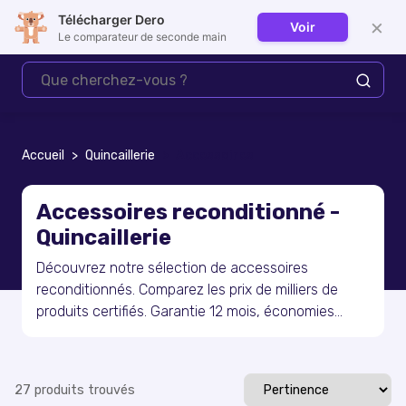
Télécharger Dero
×
Voir
Se connecter
Le comparateur de seconde main
Accueil
Quincaillerie
Accessoires
Accessoires reconditionné -
Quincaillerie
Découvrez notre sélection de accessoires
reconditionnés. Comparez les prix de milliers de
produits certifiés. Garantie 12 mois, économies
jusqu'à 50%, livraison rapide en France.
27
produit
s
trouvé
s