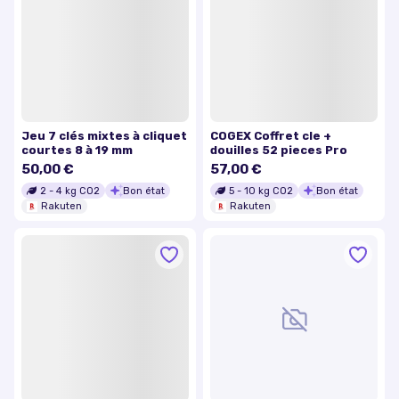
Jeu 7 clés mixtes à cliquet
COGEX Coffret cle +
courtes 8 à 19 mm
douilles 52 pieces Pro
50,00 €
57,00 €
2
-
4
kg CO2
Bon état
5
-
10
kg CO2
Bon état
Rakuten
Rakuten