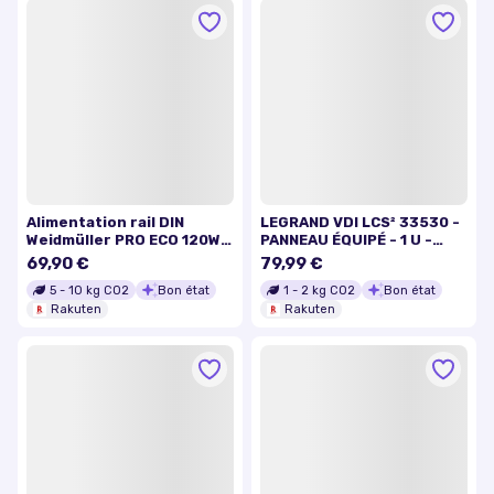
Alimentation rail DIN
LEGRAND VDI LCS² 33530 -
Weidmüller PRO ECO 120W
PANNEAU ÉQUIPÉ - 1 U -
24V 5A 28 V/DC 5 A 120 W 1
CONTACTS 4-5/7-8 - Tel
69,90 €
79,99 €
x
Anag
5
-
10
kg CO2
Bon état
1
-
2
kg CO2
Bon état
Rakuten
Rakuten