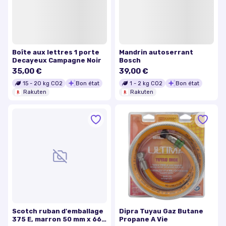
Boîte aux lettres 1 porte
Mandrin autoserrant
Decayeux Campagne Noir
Bosch
35,00 €
39,00 €
15
-
20
kg CO2
Bon état
1
-
2
kg CO2
Bon état
Rakuten
Rakuten
Scotch ruban d'emballage
Dipra Tuyau Gaz Butane
375 E, marron 50 mm x 66
Propane A Vie