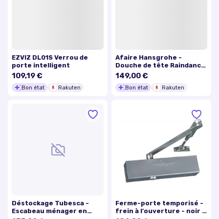
EZVIZ DL01S Verrou de
Afaire Hansgrohe -
porte intelligent
Douche de tête Raindance
S 240 1jet PowderRain
109,19 €
149,00 €
Bon état
Rakuten
Bon état
Rakuten
Déstockage Tubesca -
Ferme-porte temporisé -
Escabeau ménager en
frein à l'ouverture - noir -
Aluminium 5 marches
GR 300 GROOM