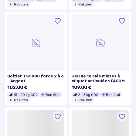
Rakuten
Rakuten
Boîtier TS5000 force 2 à 6
Jeu de 10 clés mixtes à
- Argent
cliquet articulées FACOM
467BF.JP10PB 8 à 19 mm
102,00 €
109,00 €
15
-
20
kg CO2
Bon état
2
-
3
kg CO2
Bon état
Rakuten
Rakuten