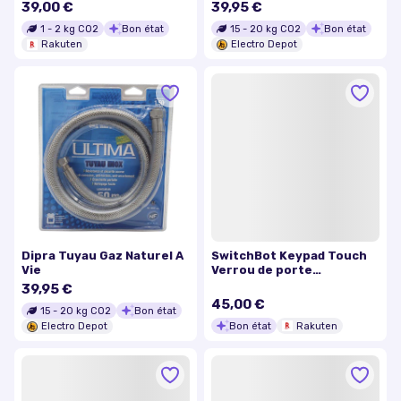
m
39,00 €
39,95 €
1
-
2
kg CO2
Bon état
15
-
20
kg CO2
Bon état
Rakuten
Electro Depot
Dipra Tuyau Gaz Naturel A
SwitchBot Keypad Touch
Vie
Verrou de porte
intelligent
39,95 €
45,00 €
15
-
20
kg CO2
Bon état
Bon état
Rakuten
Electro Depot