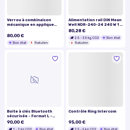
Verrou à combinaison
Alimentation rail DIN Mean
mécanique en applique
Well NDR-240-24 240 W 1 x
avec pêne dormant,
1 pc(s)
80,28 €
combinaison modifiable 2 à
80,00 €
2.5
-
3.5
kg CO2
Bon état
8 chiffres ou lettres
Bon état
Rakuten
Rakuten
Boite à clés Bluetooth
Contrôle Ring Intercom
sécurisée - Format L -
Coffre à clé connecté
90,00 €
95,00 €
MASTER LOCK
1
-
2
kg CO2
Bon état
2.5
-
5
kg CO2
Bon état