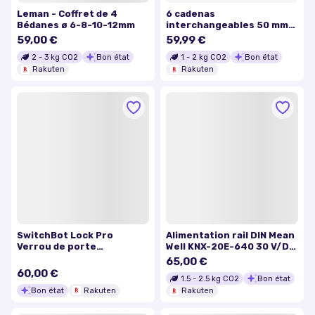
Leman - Coffret de 4
6 cadenas
Bédanes ø 6-8-10-12mm
interchangeables 50 mm
en fer - 407238 -
59,00 €
59,99 €
Silverline
2
-
3
kg CO2
Bon état
1
-
2
kg CO2
Bon état
Rakuten
Rakuten
SwitchBot Lock Pro
Alimentation rail DIN Mean
Verrou de porte
Well KNX-20E-640 30 V/DC
intelligent
640 mA 19.2 W 1 x 1 pc(s)
65,00 €
60,00 €
1.5
-
2.5
kg CO2
Bon état
Bon état
Rakuten
Rakuten