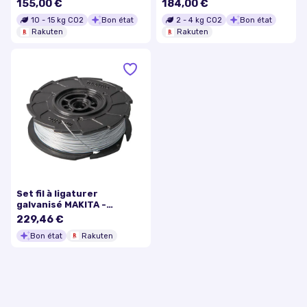
155,00 €
184,00 €
Haut. accès Maxi 2,88 m -
10
-
15
kg CO2
Bon état
2
-
4
kg CO2
Bon état
ALU PLUS 655
Rakuten
Rakuten
Set fil à ligaturer
galvanisé MAKITA -
191A57-9
229,46 €
Bon état
Rakuten