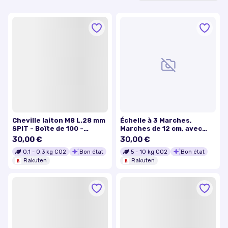
Cheville laiton M8 L.28 mm
Échelle à 3 Marches,
SPIT - Boîte de 100 -
Marches de 12 cm, avec
062460
rainures, Pieds
30,00 €
30,00 €
Antiglisses, Main
0.1
-
0.3
kg CO2
Bon état
5
-
10
kg CO2
Bon état
Courante, Charge 150 Kg,
Rakuten
Noir et Orange
Rakuten