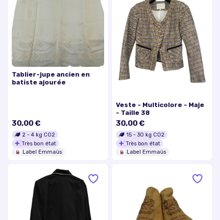
Tablier-jupe ancien en
batiste ajourée
Veste - Multicolore - Maje
- Taille 38
30,00 €
30,00 €
2
-
4
kg CO2
15
-
30
kg CO2
Très bon état
Très bon état
Label Emmaüs
Label Emmaüs