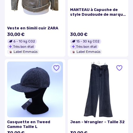
MANTEAU à Capuche de
style Doudoude de marque
"Anne WEYBURN" - Taille 50
Veste en Simili cuir ZARA
30,00 €
30,00 €
6
-
10
kg CO2
15
-
30
kg CO2
Très bon état
Très bon état
Label Emmaüs
Label Emmaüs
Casquette en Tweed
Jean - Wrangler - Taille 32
Cammo Taille L