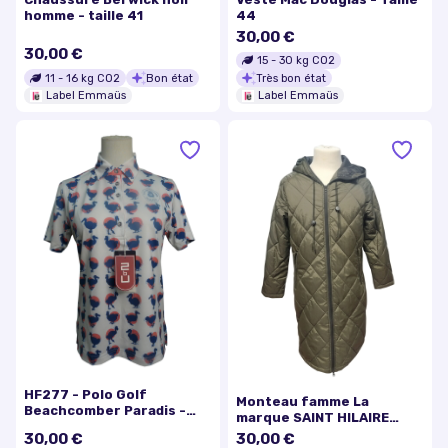
homme - taille 41
44
30,00 €
30,00 €
15
-
30
kg CO2
11
-
16
kg CO2
Bon état
Très bon état
Label Emmaüs
Label Emmaüs
HF277 - Polo Golf
Monteau famme La
Beachcomber Paradis -
marque SAINT HILAIRE
2bU - Taille M
Taille S avec Un Capuche
30,00 €
30,00 €