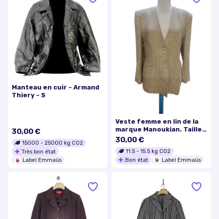
Manteau en cuir - Armand
Thiery - S
Veste femme en lin de la
marque Manoukian. Taille
30,00 €
42
30,00 €
15000
-
25000
kg CO2
11.5
-
15.5
kg CO2
Très bon état
Bon état
Label Emmaüs
Label Emmaüs