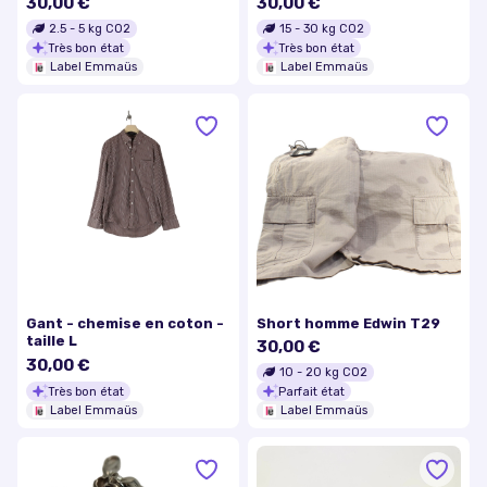
30,00 €
30,00 €
2.5
-
5
kg CO2
15
-
30
kg CO2
Très bon état
Très bon état
Label Emmaüs
Label Emmaüs
Gant - chemise en coton -
Short homme Edwin T29
taille L
30,00 €
30,00 €
10
-
20
kg CO2
Très bon état
Parfait état
Label Emmaüs
Label Emmaüs