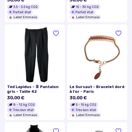
30,00 €
30,00 €
3.5
-
5.5
kg CO2
15
-
30
kg CO2
Parfait état
Parfait état
Label Emmaüs
Label Emmaüs
Ted Lapidus - 👖 Pantalon
Le Sursaut - Bracelet doré
gris - Taille 42
à l'or - Paris
30,00 €
30,00 €
8
-
12
kg CO2
5
-
15
kg CO2
Très bon état
Très bon état
Label Emmaüs
Label Emmaüs