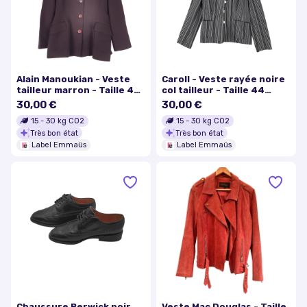
Alain Manoukian - Veste
Caroll - Veste rayée noire
tailleur marron - Taille 40
col tailleur - Taille 44
mesures Carrure= 43 cm
mesures Carrure= 40
30,00 €
30,00 €
Poitrine= 46 cm
Poitrine= 46 Longueur=
15
-
30
kg CO2
15
-
30
kg CO2
Longueur= 70 cm
60
Très bon état
Très bon état
Label Emmaüs
Label Emmaüs
Chaussure Berwick noir
Veste Mac Douglas - Taille