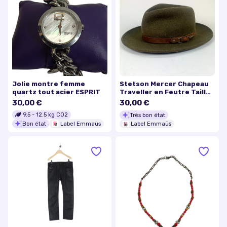
Jolie montre femme
Stetson Mercer Chapeau
quartz tout acier ESPRIT
Traveller en Feutre Taille
M (57)
30,00 €
30,00 €
9.5
-
12.5
kg CO2
Très bon état
Bon état
Label Emmaüs
Label Emmaüs