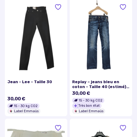
Replay – jeans bleu en
Jean - Lee - Taille 30
coton - Taille 40 (estimé)
Longueur= 105 cm
30,00 €
30,00 €
15
-
30
kg CO2
Très bon état
15
-
30
kg CO2
Label Emmaüs
Label Emmaüs