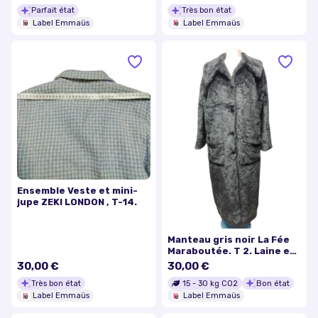
Parfait état
Très bon état
Label Emmaüs
Label Emmaüs
Ensemble Veste et mini-
jupe ZEKI LONDON , T-14.
Manteau gris noir La Fée
Maraboutée. T 2. Laine et
synthétique
30,00 €
30,00 €
Très bon état
15
-
30
kg CO2
Bon état
Label Emmaüs
Label Emmaüs