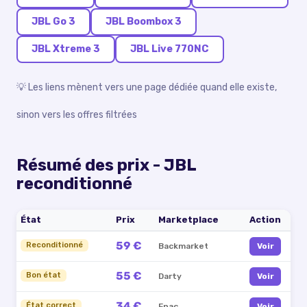
JBL Go 3
JBL Boombox 3
JBL Xtreme 3
JBL Live 770NC
💡 Les liens mènent vers une page dédiée quand elle existe,
sinon vers les offres filtrées
Résumé des prix -
JBL
reconditionné
État
Prix
Marketplace
Action
59 €
Reconditionné
Backmarket
Voir
55 €
Bon état
Darty
Voir
34 €
État correct
Fnac
Voir