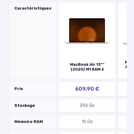
Caractéristiques
MacB
MacBook Air 13""
Appl
(2020) M1 RAM é
609,90 €
Prix
Stockage
256 Go
Mémoire RAM
16 Go