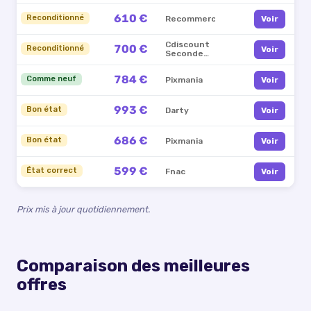
Vie
610 €
Reconditionné
Recommerce
Voir
Cdiscount
700 €
Reconditionné
Voir
Seconde
Vie
784 €
Comme neuf
Pixmania
Voir
993 €
Bon état
Darty
Voir
686 €
Bon état
Pixmania
Voir
599 €
État correct
Fnac
Voir
Prix mis à jour quotidiennement.
Comparaison des meilleures
offres