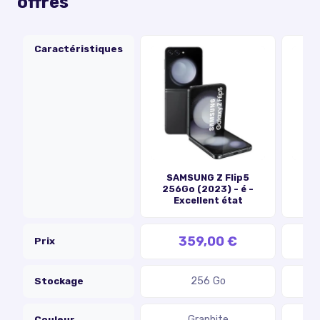
offres
Caractéristiques
SAMSUNG Z Flip5
256Go (2023) - é -
G
Excellent état
359,00 €
Prix
Stockage
256 Go
Couleur
Graphite