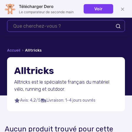
Télécharger Dero
×
Voir
Se connecter
Le comparateur de seconde main
Accueil
›
Alltricks
Alltricks
Alltricks est le spécialiste français du matériel
vélo, running et outdoor.
Avis
:
4,2/5
Livraison
:
1-4 jours ouvrés
Aucun produit trouvé pour cette